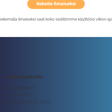
Kokeile Ilmaiseksi
eilemalla ilmaiseksi saat koko sisältömme käyttöösi viikon aja
Asiakaspalvelu
tuki@rockway.fi
045 7731 1111
Arkisin klo 09:00 -15:00