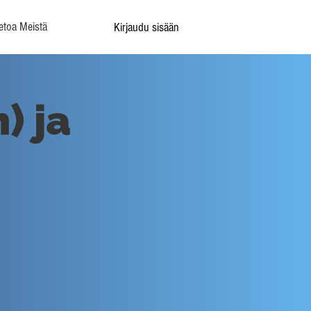
etoa Meistä
Kirjaudu sisään
) ja