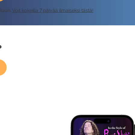
eluun.
Voit kokeilla 7 päivää ilmaiseksi tästä!
?