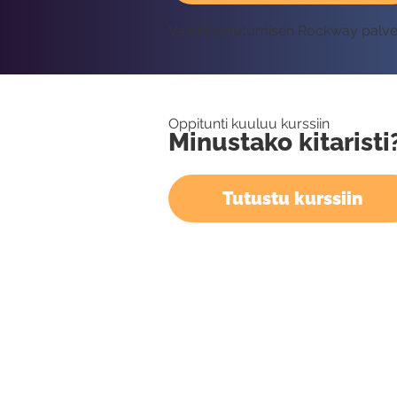
Vaatii kirjautumisen Rockway palv
Oppitunti kuuluu kurssiin
Minustako kitaristi
Tutustu kurssiin