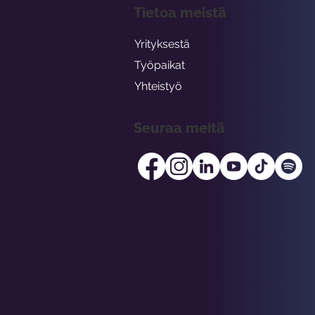
Tietoa meistä
Yrityksestä
Työpaikat
Yhteistyö
Seuraa meitä