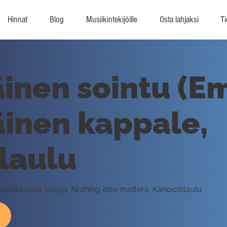
Hinnat
Blog
Musiikintekijöille
Osta lahjaksi
Ti
nen sointu (Em
inen kappale,
laulu
ointu sekä biisejä: Nothing else matters, Kanoottilaulu