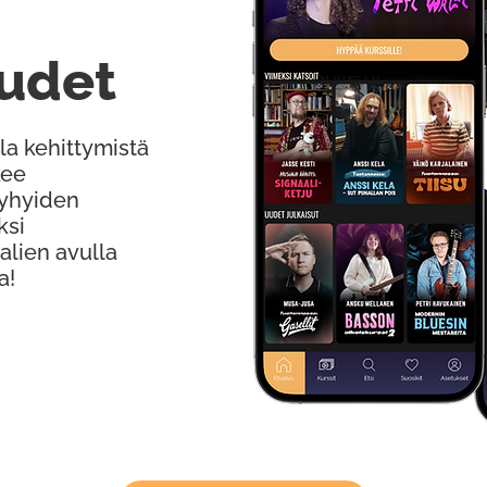
udet
la kehittymistä
kee
Lyhyiden
ksi
alien avulla
a!