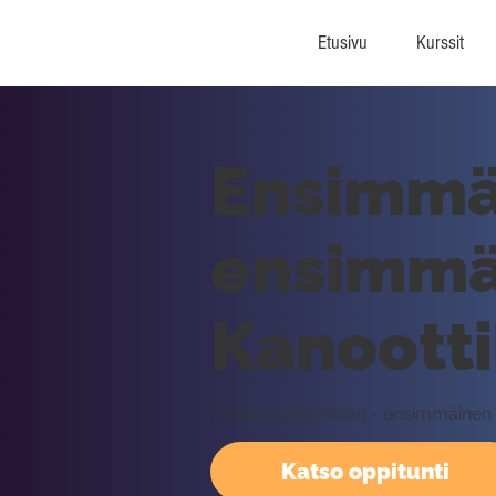
Etusivu
Kurssit
Ensimmäi
ensimmä
Kanootti
Vihdoin soittamaan - ensimmäinen s
Katso oppitunti