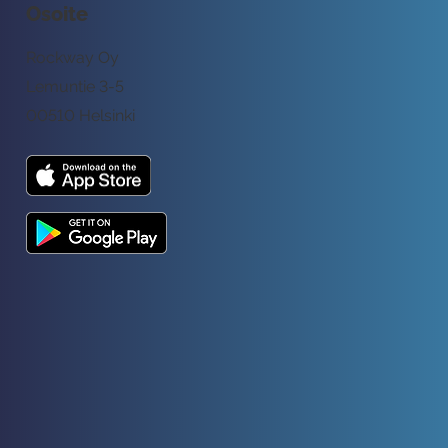
Osoite
Rockway Oy
Lemuntie 3-5
00510 Helsinki