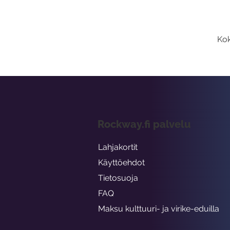
Kok
Rockway.fi palvelu
Lahjakortit
Käyttöehdot
Tietosuoja
FAQ
Maksu kulttuuri- ja virike-eduilla