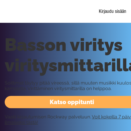
Kirjaudu sisään
Basson viritys
viritysmittarill
Soittimet täytyy pitää vireessä, sillä muuten musiikki kuulo
kamalalta. Virittäminen viritysmittarilla on helppoa.
Katso oppitunti
Vaatii kirjautumisen Rockway palveluun.
Voit kokeilla 7 päi
ilmaiseksi tästä!