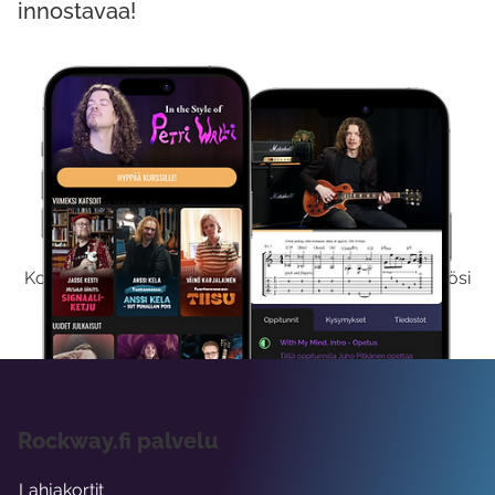
innostavaa!
Kokeile Ilmaiseksi
Kokeilemalla ilmaiseksi saat koko sisältömme käyttöösi
viikon ajaksi.
Rockway.fi palvelu
Lahjakortit