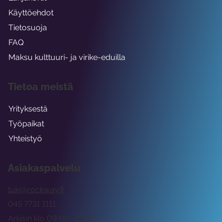
Käyttöehdot
Tietosuoja
FAQ
Maksu kulttuuri- ja virike-eduilla
Tietoa meistä
Yrityksestä
Työpaikat
Yhteistyö
Asiakaspalvelu
tuki@rockway.fi
045 7731 1111
Arkisin klo 09:00 -15:00