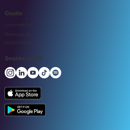
Osoite
Lemuntie 3-5
Rockway Oy
00510 Helsinki
Seuraa meitä