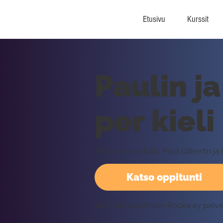
Etusivu
Kurssit
Paulin j
per kieli
Tämä likki on tuttu Paul Gilbertin ja
Katso oppitunti
Vaatii kirjautumisen Rockway palv