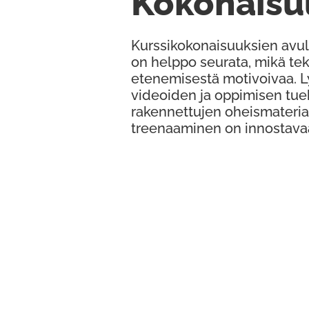
Kokonaisu
Kurssikokonaisuuksien avul
on helppo seurata, mikä te
etenemisestä motivoivaa. 
videoiden ja oppimisen tue
rakennettujen oheismateria
treenaaminen on innostava