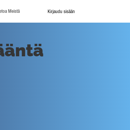
etoa Meistä
Kirjaudu sisään
ääntä