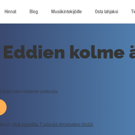
Hinnat
Blog
Musiikintekijöille
Osta lahjaksi
Ti
a Eddien kolme 
 Eddie Van Halenin soitosta.
eluun.
Voit kokeilla 7 päivää ilmaiseksi tästä!