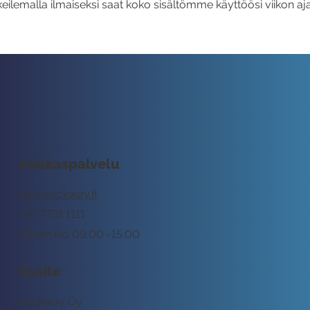
eilemalla ilmaiseksi saat koko sisältömme käyttöösi viikon aja
Asiakaspalvelu
tuki@rockway.fi
045 7731 1111
Arkisin klo 09:00 -15:00
Osoite
Rockway Oy