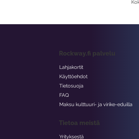
Kok
Rockway.fi palvelu
Lahjakortit
Käyttöehdot
Tietosuoja
FAQ
Maksu kulttuuri- ja virike-eduilla
Tietoa meistä
Yrityksestä