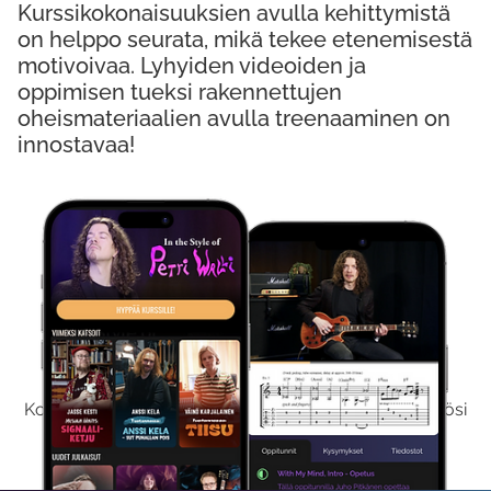
Kurssikokonaisuuksien avulla kehittymistä
on helppo seurata, mikä tekee etenemisestä
motivoivaa. Lyhyiden videoiden ja
oppimisen tueksi rakennettujen
oheismateriaalien avulla treenaaminen on
innostavaa!
Kokeile Ilmaiseksi
Kokeilemalla ilmaiseksi saat koko sisältömme käyttöösi
viikon ajaksi.