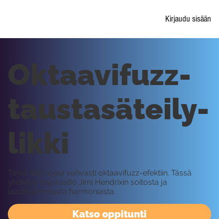
Kirjaudu sisään
Oktaavifuzz-
taustasäteily-
likki
Tämä likki nojaa vahvasti oktaavifuzz-efektiin. Tässä
yhdistyy inspiraatio Jimi Hendrixin soitosta ja
jazzillisemmasta harmoniasta.
Katso oppitunti