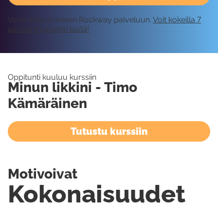
Vaatii kirjautumisen Rockway palveluun.
Voit kokeilla 7
päivää ilmaiseksi tästä!
Oppitunti kuuluu kurssiin
Minun likkini - Timo
Kämäräinen
Tutustu kurssiin
Motivoivat
Kokonaisuudet