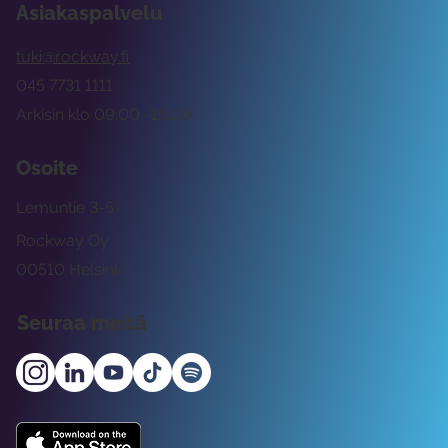
Asiakaspalvelu
tuki@rockway.fi
045 7731 1111
Arkisin klo 09:00 -15:00
Osoite
Lemuntie 3-5
Rockway Oy
00510 Helsinki
Seuraa meitä