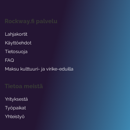
Rockway.fi palvelu
Lahjakortit
Käyttöehdot
Tietosuoja
FAQ
Maksu kulttuuri- ja virike-eduilla
Tietoa meistä
Yrityksestä
Työpaikat
Yhteistyö