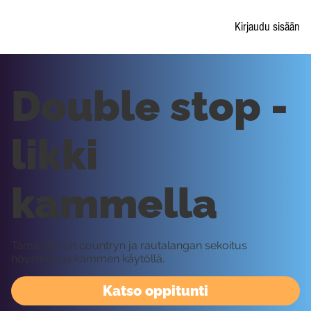
Kirjaudu sisään
Double stop -
likki
kammella
Tämä likki on countryn ja rautalangan sekoitus
höystettynä kammen käytöllä.
Katso oppitunti