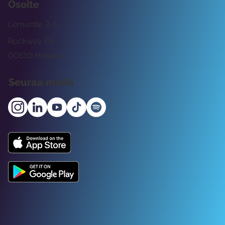
Osoite
Lemuntie 3-5
Rockway Oy
00510 Helsinki
Seuraa meitä