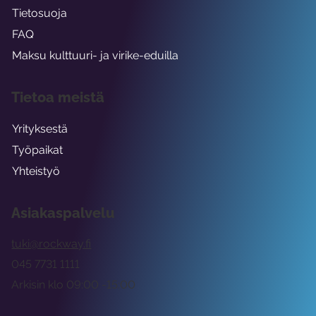
Tietosuoja
FAQ
Maksu kulttuuri- ja virike-eduilla
Tietoa meistä
Yrityksestä
Työpaikat
Yhteistyö
Asiakaspalvelu
tuki@rockway.fi
045 7731 1111
Arkisin klo 09:00 -15:00