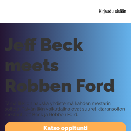
Kirjaudu sisään
Jeff Beck
meets
Robben Ford
Tämä likki on hauska yhdistelmä kahden mestarin
soittoa. Päivän likin vaikuttajina ovat suuret kitaransoiton
mestarit Jeff Beck ja Robben Ford.
Katso oppitunti