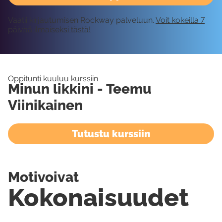
Vaatii kirjautumisen Rockway palveluun.
Voit kokeilla 7
päivää ilmaiseksi tästä!
Oppitunti kuuluu kurssiin
Minun likkini - Teemu
Viinikainen
Tutustu kurssiin
Motivoivat
Kokonaisuudet