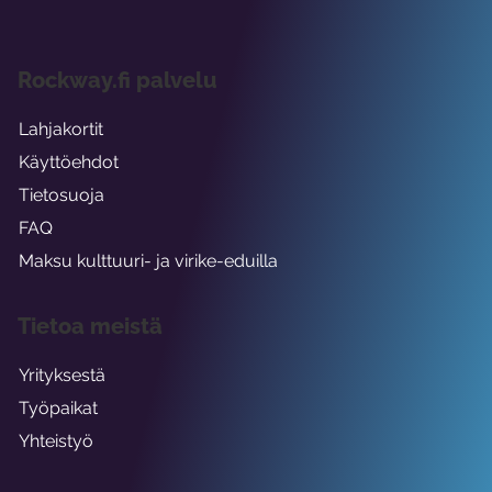
Rockway.fi palvelu
Lahjakortit
Käyttöehdot
Tietosuoja
FAQ
Maksu kulttuuri- ja virike-eduilla
Tietoa meistä
Yrityksestä
Työpaikat
Yhteistyö