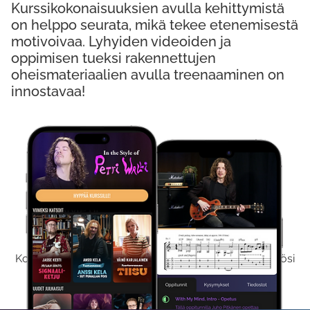
Kurssikokonaisuuksien avulla kehittymistä
on helppo seurata, mikä tekee etenemisestä
motivoivaa. Lyhyiden videoiden ja
oppimisen tueksi rakennettujen
oheismateriaalien avulla treenaaminen on
innostavaa!
Kokeile Ilmaiseksi
Kokeilemalla ilmaiseksi saat koko sisältömme käyttöösi
viikon ajaksi.