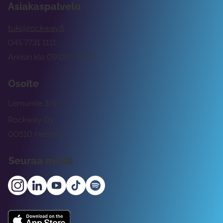
Asiakaspalvelu
tuki@rockway.fi
045 7731 1111
Arkisin klo 09:00 -15:00
Osoite
Lemuntie 3-5
Rockway Oy
00510 Helsinki
Seuraa meitä