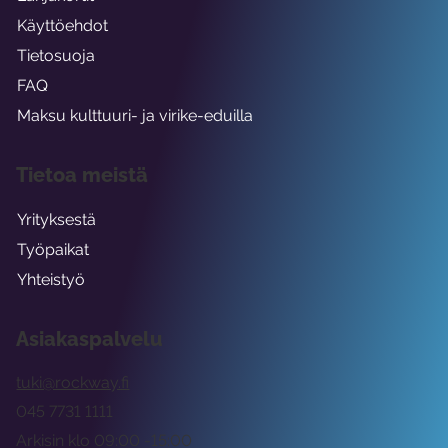
Käyttöehdot
Tietosuoja
FAQ
Maksu kulttuuri- ja virike-eduilla
Tietoa meistä
Yrityksestä
Työpaikat
Yhteistyö
Asiakaspalvelu
tuki@rockway.fi
045 7731 1111
Arkisin klo 09:00 -15:00