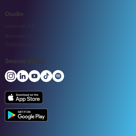
Osoite
Lemuntie 3-5
Rockway Oy
00510 Helsinki
Seuraa meitä