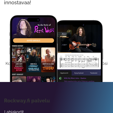
innostavaa!
Kokeile Ilmaiseksi
Kokeilemalla ilmaiseksi saat koko sisältömme käyttöösi
viikon ajaksi.
Rockway.fi palvelu
Lahjakortit