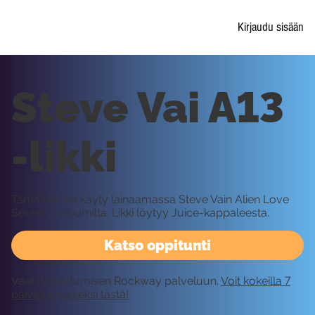
Kirjaudu sisään
Steve Vai A13
-likki
Tämä likki on käyty lainaamassa Steve Vain Alien Love
Secrets -albumilta. Likki löytyy Juice-kappaleesta.
Katso oppitunti
Vaatii kirjautumisen Rockway palveluun.
Voit kokeilla 7
päivää ilmaiseksi tästä!