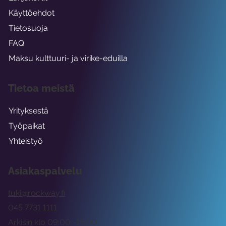
Käyttöehdot
Tietosuoja
FAQ
Maksu kulttuuri- ja virike-eduilla
Tietoa meistä
Yrityksestä
Työpaikat
Yhteistyö
Asiakaspalvelu
tuki@rockway.fi
045 7731 1111
Arkisin klo 09:00 -15:00