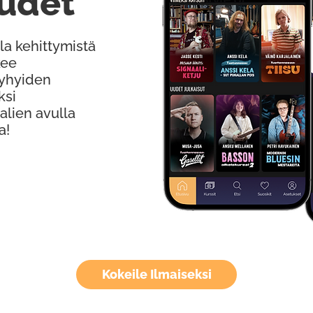
udet
la kehittymistä
kee
Lyhyiden
ksi
alien avulla
a!
Kokeile Ilmaiseksi