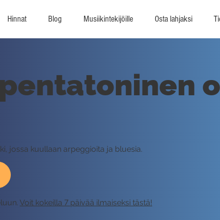
Hinnat
Blog
Musiikintekijöille
Osta lahjaksi
Ti
pentatoninen o
ki, jossa kuullaan arpeggioita ja bluesia.
eluun.
Voit kokeilla 7 päivää ilmaiseksi tästä!