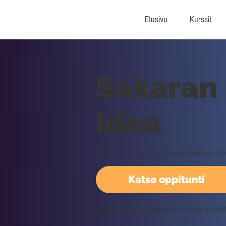
Etusivu
Kurssit
Sakaran 
idea
Tämä likki on ehta Lasse Sakara -lik
Katso oppitunti
Vaatii kirjautumisen Rockway palv