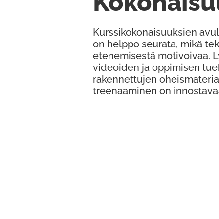
Kokonaisu
Kurssikokonaisuuksien avul
on helppo seurata, mikä te
etenemisestä motivoivaa. 
videoiden ja oppimisen tue
rakennettujen oheismateria
treenaaminen on innostava