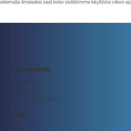
eilemalla ilmaiseksi saat koko sisältömme käyttöösi viikon aja
Asiakaspalvelu
tuki@rockway.fi
045 7731 1111
Arkisin klo 09:00 -15:00
Osoite
Rockway Oy