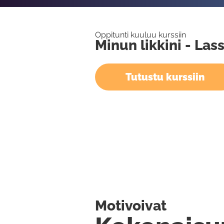
Oppitunti kuuluu kurssiin
Minun likkini - Las
Tutustu kurssiin
Motivoivat