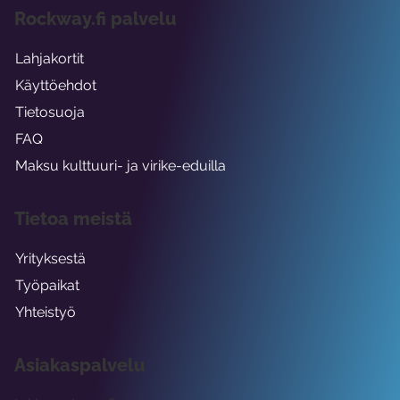
Rockway.fi palvelu
Lahjakortit
Käyttöehdot
Tietosuoja
FAQ
Maksu kulttuuri- ja virike-eduilla
Tietoa meistä
Yrityksestä
Työpaikat
Yhteistyö
Asiakaspalvelu