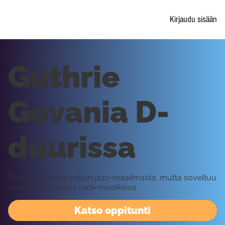
Kirjaudu sisään
Guthrie
Govania D-
duurissa
Tämä likki lainaa paljon jazz-maailmasta, mutta soveltuu
soitettavaksi myös rock-musiikissa.
Katso oppitunti