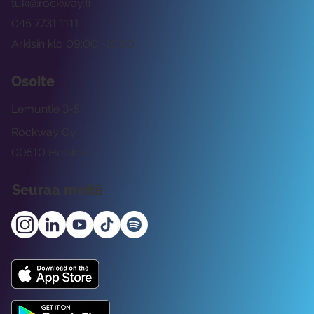
tuki@rockway.fi
045 7731 1111
Arkisin klo 09:00 -15:00
Osoite
Lemuntie 3-5
Rockway Oy
00510 Helsinki
Seuraa meitä