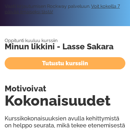
Vaatii kirjautumisen Rockway palveluun.
Voit kokeilla 7
päivää ilmaiseksi tästä!
Oppitunti kuuluu kurssiin
Minun likkini - Lasse Sakara
Tutustu kurssiin
Motivoivat
Kokonaisuudet
Kurssikokonaisuuksien avulla kehittymistä
on helppo seurata, mikä tekee etenemisestä