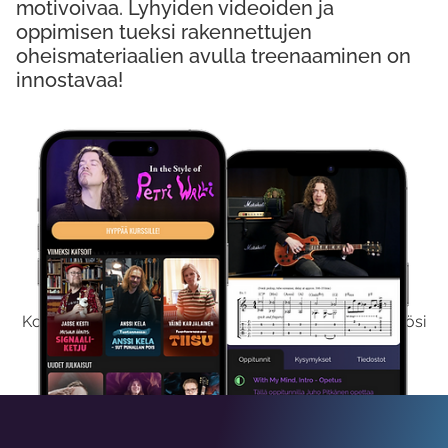
motivoivaa. Lyhyiden videoiden ja
oppimisen tueksi rakennettujen
oheismateriaalien avulla treenaaminen on
innostavaa!
Kokeile Ilmaiseksi
Kokeilemalla ilmaiseksi saat koko sisältömme käyttöösi
viikon ajaksi.