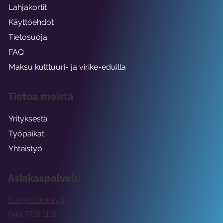
Lahjakortit
Käyttöehdot
Tietosuoja
FAQ
Maksu kulttuuri- ja virike-eduilla
Tietoa meistä
Yrityksestä
Työpaikat
Yhteistyö
Asiakaspalvelu
tuki@rockway.fi
045 7731 1111