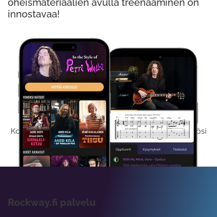
oheismateriaalien avulla treenaaminen on
innostavaa!
Kokeile Ilmaiseksi
Kokeilemalla ilmaiseksi saat koko sisältömme käyttöösi
viikon ajaksi.
Rockway.fi palvelu