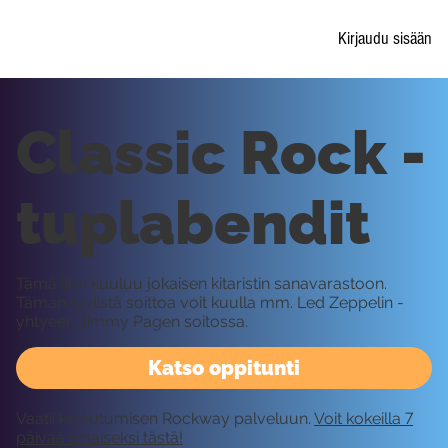
Kirjaudu sisään
Classic Rock -
tuplabendit
Tämä likki kuuluu jokaisen kitaristin sanavarastoon.
Tämän tyylistä soittoa voit kuulla mm. Led Zeppelin -
yhtyeen Jimmy Pagen soitossa.
Katso oppitunti
Vaatii kirjautumisen Rockway palveluun.
Voit kokeilla 7
päivää ilmaiseksi tästä!