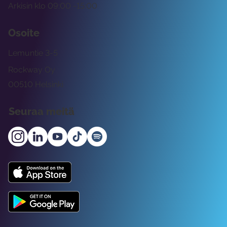
Arkisin klo 09:00 -15:00
Osoite
Lemuntie 3-5
Rockway Oy
00510 Helsinki
Seuraa meitä