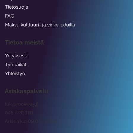
Tietosuoja
FAQ
Maksu kulttuuri- ja virike-eduilla
Tietoa meistä
Yrityksestä
Työpaikat
Yhteistyö
Asiakaspalvelu
tuki@rockway.fi
045 7731 1111
Arkisin klo 09:00 -15:00