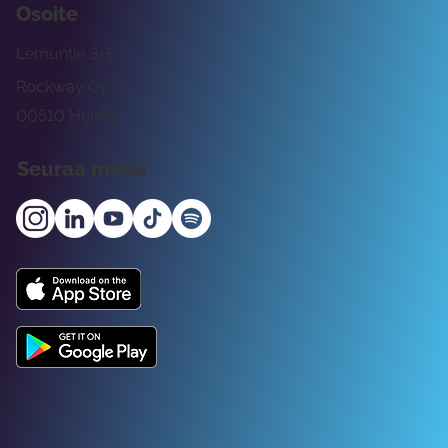
Osoite
Lemuntie 3-5
Rockway Oy
00510 Helsinki
Seuraa meitä