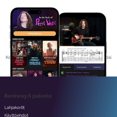
Kokeile Ilmaiseksi
Kokeilemalla ilmaiseksi saat koko sisältömme käyttöösi
viikon ajaksi.
Rockway.fi palvelu
Lahjakortit
Käyttöehdot