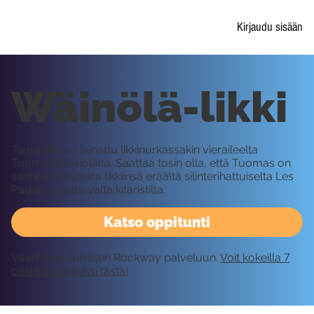
Kirjaudu sisään
Wäinölä-likki
Tämä likki on lainattu likkinurkassakin vieraileelta
Tuomas Wäinölältä. Saattaa tosin olla, että Tuomas on
saanut vaikutteita likkiinsä eräältä silinterihattuiselta Les
Paulia vinguttavalta kitaristilta.
Katso oppitunti
Vaatii kirjautumisen Rockway palveluun.
Voit kokeilla 7
päivää ilmaiseksi tästä!