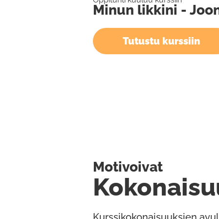
Minun likkini - Jo
Tutustu kurssiin
Motivoivat
Kokonaisu
Kurssikokonaisuuksien avul