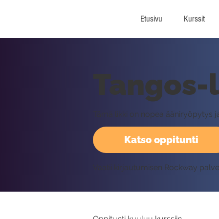
Etusivu
Kurssit
Tangos-l
Tämä likki on nopea ääniryöpytys ja 
Katso oppitunti
Vaatii kirjautumisen Rockway palv
Oppitunti kuuluu kurssiin