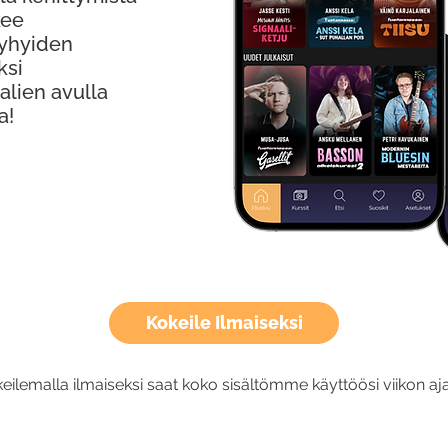
kee
Lyhyiden
ksi
alien avulla
a!
Kokeile Ilmaiseksi
eilemalla ilmaiseksi saat koko sisältömme käyttöösi viikon aja