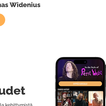
onas Widenius
udet
la kehittymistä