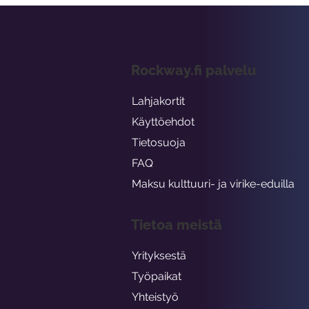
Rockway.fi palvelu
Lahjakortit
Käyttöehdot
Tietosuoja
FAQ
Maksu kulttuuri- ja virike-eduilla
Tietoa meistä
Yrityksestä
Työpaikat
Yhteistyö