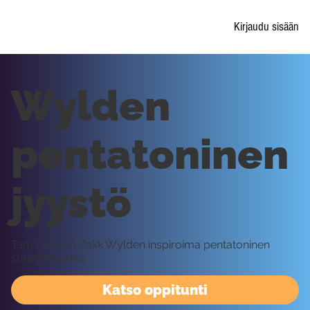
Kirjaudu sisään
Wylden
pentatoninen
jyystö
Tämä likki on Zakk Wylden inspiroima pentatoninen
shreddauslikki.
Katso oppitunti