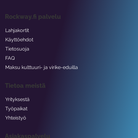
Rockway.fi palvelu
Lahjakortit
Käyttöehdot
Tietosuoja
FAQ
Maksu kulttuuri- ja virike-eduilla
Tietoa meistä
Yrityksestä
Työpaikat
Yhteistyö
Asiakaspalvelu