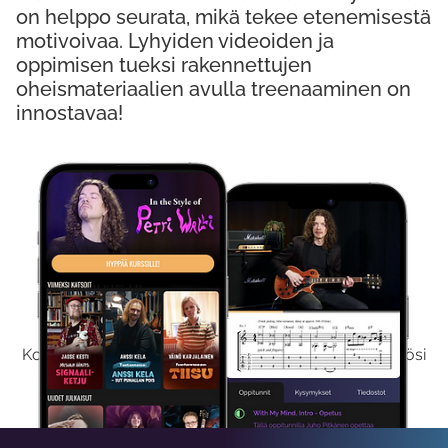
on helppo seurata, mikä tekee etenemisestä
motivoivaa. Lyhyiden videoiden ja
oppimisen tueksi rakennettujen
oheismateriaalien avulla treenaaminen on
innostavaa!
Kokeile Ilmaiseksi
Kokeilemalla ilmaiseksi saat koko sisältömme käyttöösi
viikon ajaksi.