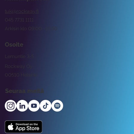
tuki@rockway.fi
045 7731 1111
Arkisin klo 09:00 -15:00
Osoite
Lemuntie 3-5
Rockway Oy
00510 Helsinki
Seuraa meitä