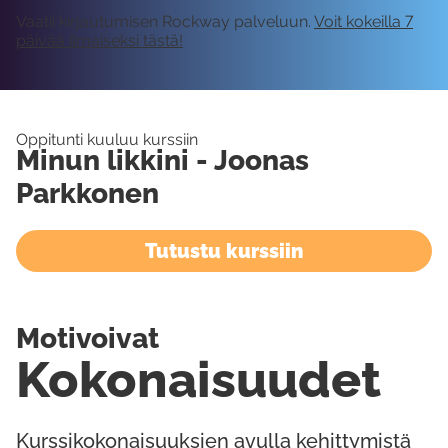
Vaatii kirjautumisen Rockway palveluun.
Voit kokeilla 7
päivää ilmaiseksi tästä!
Oppitunti kuuluu kurssiin
Minun likkini - Joonas
Parkkonen
Tutustu kurssiin
Motivoivat
Kokonaisuudet
Kurssikokonaisuuksien avulla kehittymistä