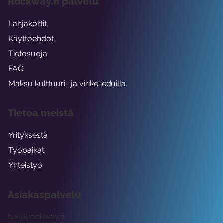
Rockway.fi palvelu
Lahjakortit
Käyttöehdot
Tietosuoja
FAQ
Maksu kulttuuri- ja virike-eduilla
Tietoa meistä
Yrityksestä
Työpaikat
Yhteistyö
Asiakaspalvelu
tuki@rockway.fi