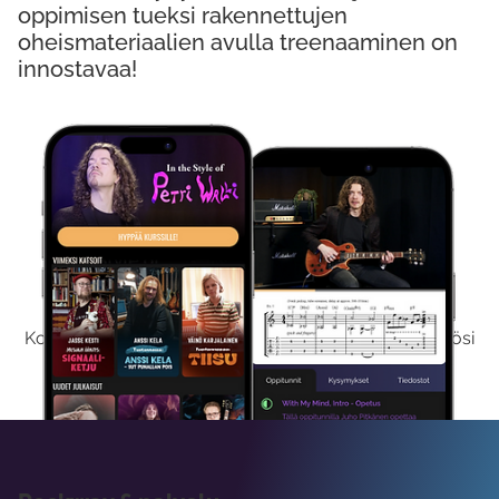
oppimisen tueksi rakennettujen
oheismateriaalien avulla treenaaminen on
innostavaa!
Kokeile Ilmaiseksi
Kokeilemalla ilmaiseksi saat koko sisältömme käyttöösi
viikon ajaksi.