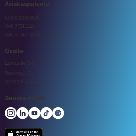
Asiakaspalvelu
tuki@rockway.fi
045 7731 1111
Arkisin klo 09:00 -15:00
Osoite
Lemuntie 3-5
Rockway Oy
00510 Helsinki
Seuraa meitä