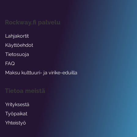
Rockway.fi palvelu
Lahjakortit
Käyttöehdot
Tietosuoja
FAQ
Maksu kulttuuri- ja virike-eduilla
Tietoa meistä
Yrityksestä
Työpaikat
Yhteistyö