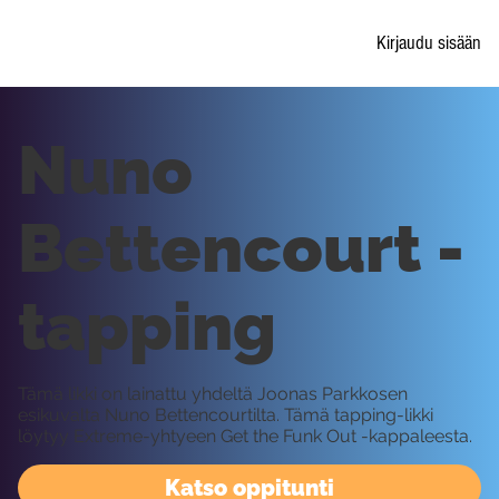
Kirjaudu sisään
Nuno
Bettencourt -
tapping
Tämä likki on lainattu yhdeltä Joonas Parkkosen
esikuvalta Nuno Bettencourtilta. Tämä tapping-likki
löytyy Extreme-yhtyeen Get the Funk Out -kappaleesta.
Katso oppitunti