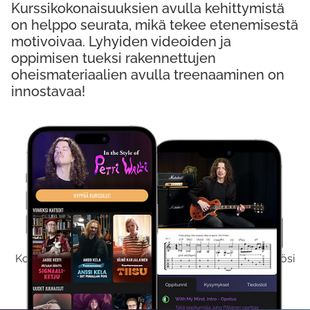
Kurssikokonaisuuksien avulla kehittymistä
on helppo seurata, mikä tekee etenemisestä
motivoivaa. Lyhyiden videoiden ja
oppimisen tueksi rakennettujen
oheismateriaalien avulla treenaaminen on
innostavaa!
Kokeile Ilmaiseksi
Kokeilemalla ilmaiseksi saat koko sisältömme käyttöösi
viikon ajaksi.