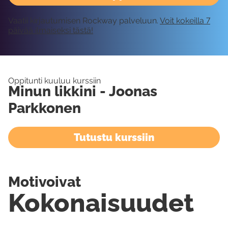
Vaatii kirjautumisen Rockway palveluun.
Voit kokeilla 7
päivää ilmaiseksi tästä!
Oppitunti kuuluu kurssiin
Minun likkini - Joonas
Parkkonen
Tutustu kurssiin
Motivoivat
Kokonaisuudet