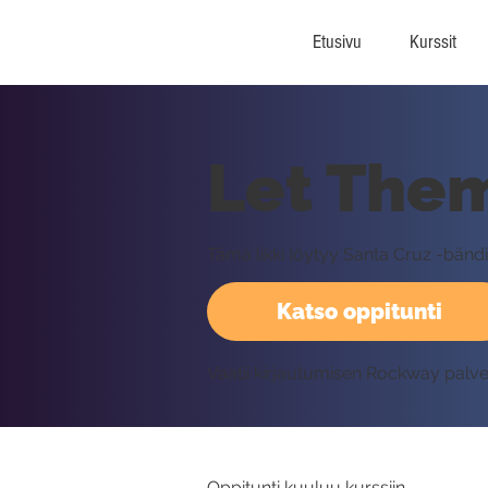
Etusivu
Kurssit
Let The
Tämä likki löytyy Santa Cruz -bänd
Katso oppitunti
Vaatii kirjautumisen Rockway palv
Oppitunti kuuluu kurssiin