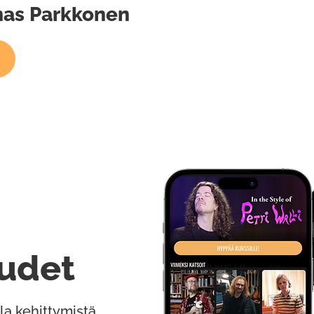
onas Parkkonen
udet
la kehittymistä