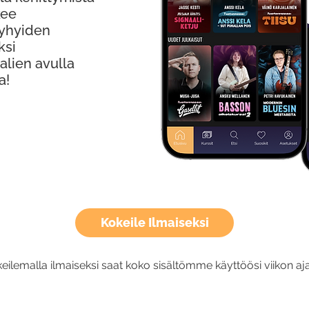
kee
Lyhyiden
ksi
alien avulla
a!
Kokeile Ilmaiseksi
eilemalla ilmaiseksi saat koko sisältömme käyttöösi viikon aja