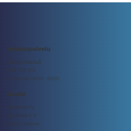
Asiakaspalvelu
tuki@rockway.fi
045 7731 1111
Arkisin klo 09:00 -15:00
Osoite
Rockway Oy
Lemuntie 3-5
00510 Helsinki