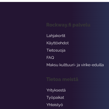
Rockway.fi palvelu
Lahjakortit
Käyttöehdot
Tietosuoja
FAQ
Maksu kulttuuri- ja virike-eduilla
Tietoa meistä
Yrityksestä
Työpaikat
Yhteistyö