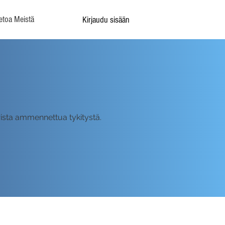
etoa Meistä
Kirjaudu sisään
ista ammennettua tykitystä.