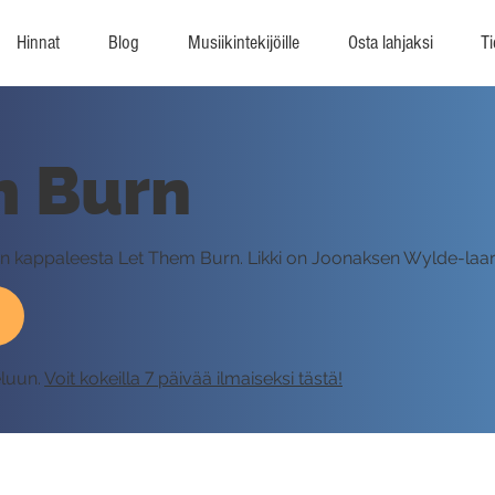
Hinnat
Blog
Musiikintekijöille
Osta lahjaksi
Ti
m Burn
in kappaleesta Let Them Burn. Likki on Joonaksen Wylde-laar
eluun.
Voit kokeilla 7 päivää ilmaiseksi tästä!