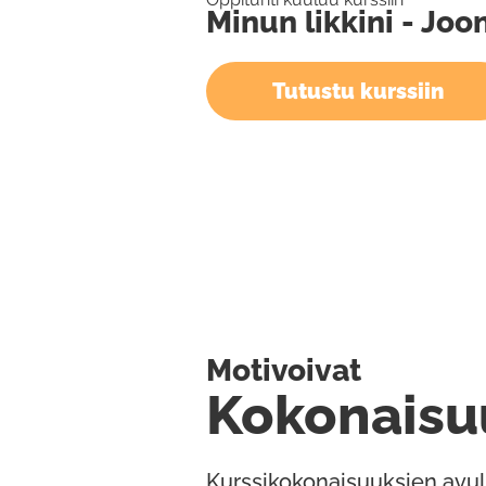
Minun likkini - Jo
Tutustu kurssiin
Motivoivat
Kokonaisu
Kurssikokonaisuuksien avul