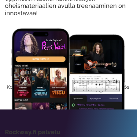
oheismateriaalien avulla treenaaminen on
innostavaa!
Kokeile Ilmaiseksi
Kokeilemalla ilmaiseksi saat koko sisältömme käyttöösi
viikon ajaksi.
Rockway.fi palvelu