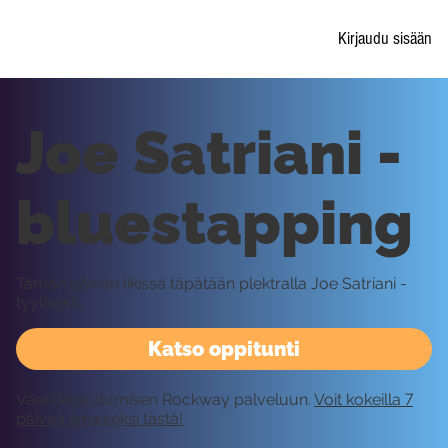
Kirjaudu sisään
Joe Satriani -
bluestapping
Tämän päivän likissä täpätään plektralla Joe Satriani -
tyylisesti.
Katso oppitunti
Vaatii kirjautumisen Rockway palveluun.
Voit kokeilla 7
päivää ilmaiseksi tästä!