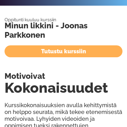
Oppitunti kuuluu kurssiin
Minun likkini - Joonas
Parkkonen
Tutustu kurssiin
Motivoivat
Kokonaisuudet
Kurssikokonaisuuksien avulla kehittymistä
on helppo seurata, mikä tekee etenemisestä
motivoivaa. Lyhyiden videoiden ja
oppimisen tueksi rakennettujen