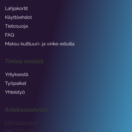
Lahjakortit
Käyttöehdot
Tietosuoja
FAQ
Maksu kulttuuri- ja virike-eduilla
Tietoa meistä
Yrityksestä
Työpaikat
Yhteistyö
Asiakaspalvelu
tuki@rockway.fi
045 7731 1111