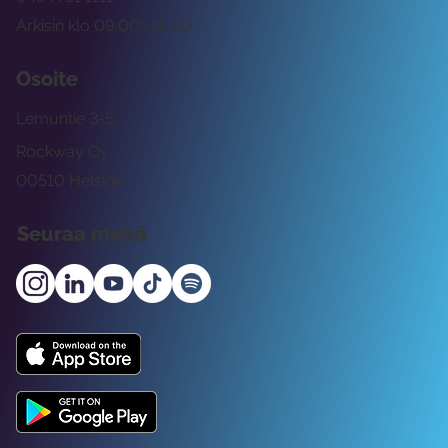
Arkisin klo 09:00 -15:00
Osoite
Lemuntie 3-5
Rockway Oy
00510 Helsinki
Seuraa meitä