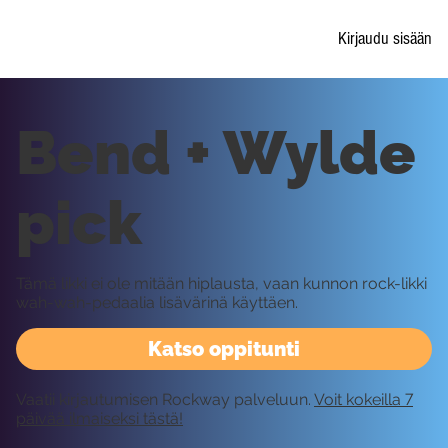
Kirjaudu sisään
Bend + Wylde
pick
Tämä likki ei ole mitään hiplausta, vaan kunnon rock-likki
wah-wah-pedaalia lisävärinä käyttäen.
Katso oppitunti
Vaatii kirjautumisen Rockway palveluun.
Voit kokeilla 7
päivää ilmaiseksi tästä!