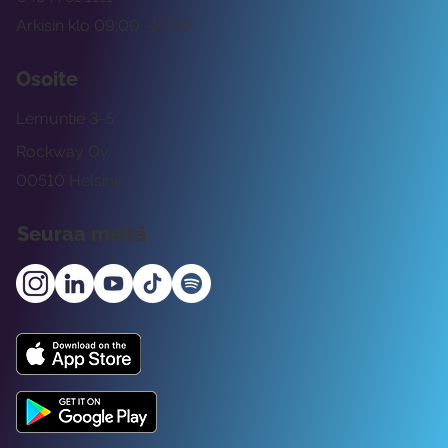
Arkisin klo 09:00 -15:00
Osoite
Lemuntie 3-5
Rockway Oy
00510 Helsinki
Seuraa meitä