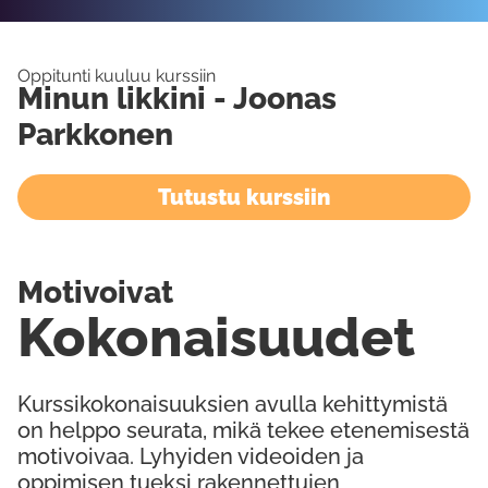
Oppitunti kuuluu kurssiin
Minun likkini - Joonas
Parkkonen
Tutustu kurssiin
Motivoivat
Kokonaisuudet
Kurssikokonaisuuksien avulla kehittymistä
on helppo seurata, mikä tekee etenemisestä
motivoivaa. Lyhyiden videoiden ja
oppimisen tueksi rakennettujen