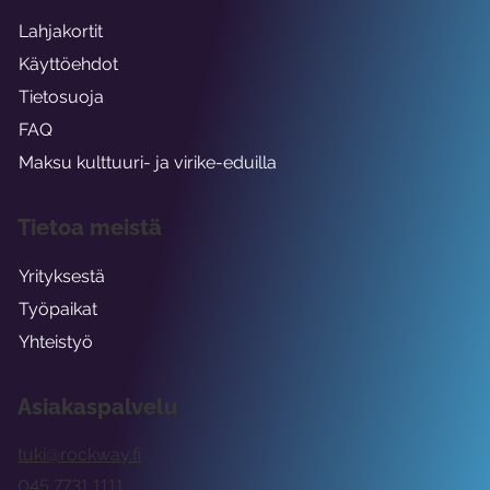
Lahjakortit
Käyttöehdot
Tietosuoja
FAQ
Maksu kulttuuri- ja virike-eduilla
Tietoa meistä
Yrityksestä
Työpaikat
Yhteistyö
Asiakaspalvelu
tuki@rockway.fi
045 7731 1111