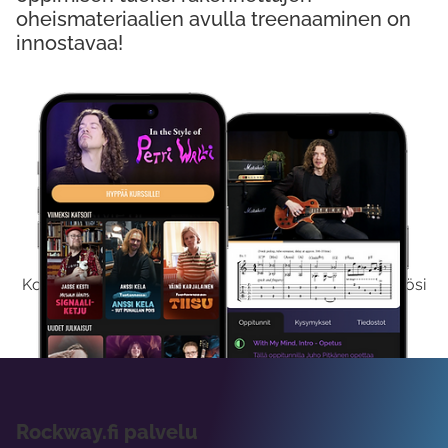
oheismateriaalien avulla treenaaminen on
innostavaa!
Kokeile Ilmaiseksi
Kokeilemalla ilmaiseksi saat koko sisältömme käyttöösi
viikon ajaksi.
Rockway.fi palvelu