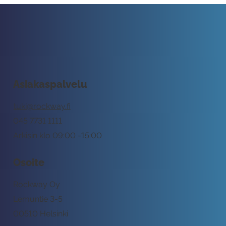
Asiakaspalvelu
tuki@rockway.fi
045 7731 1111
Arkisin klo 09:00 -15:00
Osoite
Rockway Oy
Lemuntie 3-5
00510 Helsinki