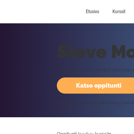
Etusivu
Kurssit
Steve Mo
Tämä likki nojaa vahvasti alternate
Katso oppitunti
Vaatii kirjautumisen Rockway palv
Oppitunti kuuluu kurssiin