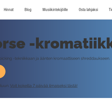
Hinnat
Blog
Musiikintekijöille
Osta lahjaksi
Ti
rse -kromatiik
 picking -tekniikkaan ja äänten kromaattiseen shreddaukseen.
eluun.
Voit kokeilla 7 päivää ilmaiseksi tästä!