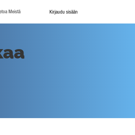
etoa Meistä
Kirjaudu sisään
kaa