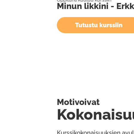
Minun likkini - Er
Tutustu kurssiin
Motivoivat
Kokonaisu
Kurssikokonaisuuksien avul