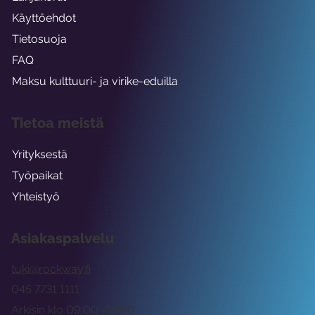
Käyttöehdot
Tietosuoja
FAQ
Maksu kulttuuri- ja virike-eduilla
Tietoa meistä
Yrityksestä
Työpaikat
Yhteistyö
Asiakaspalvelu
tuki@rockway.fi
045 7731 1111
Arkisin klo 09:00 -15:00