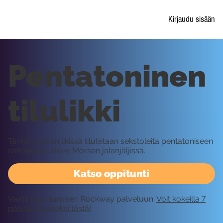
Kirjaudu sisään
Pentatoninen
tilulikki
Tämän päivän likissä tilutetaan sekstoleita pentatoniseen
asteikkoon Steve Morsen jalanjäljissä.
Katso oppitunti
Vaatii kirjautumisen Rockway palveluun.
Voit kokeilla 7
päivää ilmaiseksi tästä!