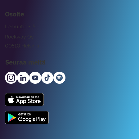
Osoite
Lemuntie 3-5
Rockway Oy
00510 Helsinki
Seuraa meitä