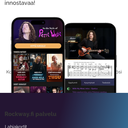
innostavaa!
Kokeile Ilmaiseksi
Kokeilemalla ilmaiseksi saat koko sisältömme käyttöösi
viikon ajaksi.
Rockway.fi palvelu
Lahjakortit