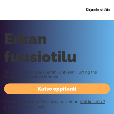
Kirjaudu sisään
Erkan
fuusiotilu
Tämä likki löytyy Dark Sarah -yhtyeen Hunting the
Dreamer -kappaleen lopusta.
Katso oppitunti
Vaatii kirjautumisen Rockway palveluun.
Voit kokeilla 7
päivää ilmaiseksi tästä!