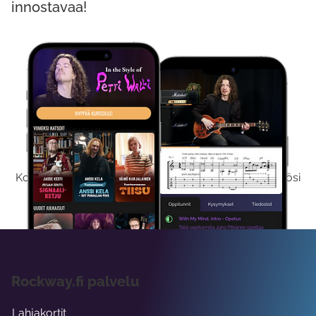
innostavaa!
Kokeile Ilmaiseksi
Kokeilemalla ilmaiseksi saat koko sisältömme käyttöösi
viikon ajaksi.
Rockway.fi palvelu
Lahjakortit