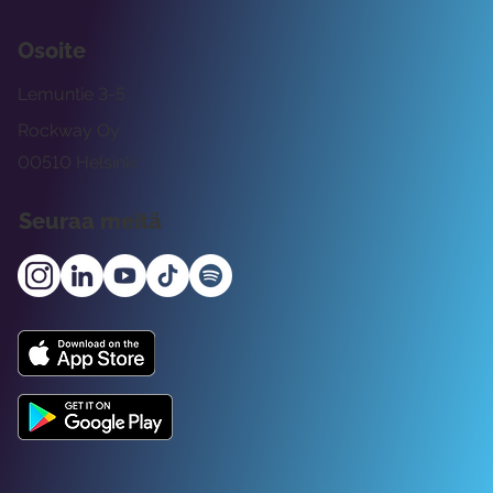
Osoite
Lemuntie 3-5
Rockway Oy
00510 Helsinki
Seuraa meitä