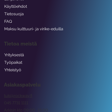
Käyttöehdot
Tietosuoja
FAQ
Maksu kulttuuri- ja virike-eduilla
Tietoa meistä
Yrityksestä
Työpaikat
Yhteistyö
Asiakaspalvelu
tuki@rockway.fi
045 7731 1111
Arkisin klo 09:00 -15:00