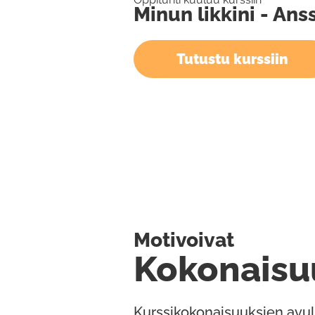
Minun likkini - Ans
Tutustu kurssiin
Motivoivat
Kokonaisu
Kurssikokonaisuuksien avul