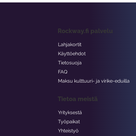
Rockway.fi palvelu
Lahjakortit
Käyttöehdot
Tietosuoja
FAQ
Maksu kulttuuri- ja virike-eduilla
Tietoa meistä
Yrityksestä
Työpaikat
Yhteistyö