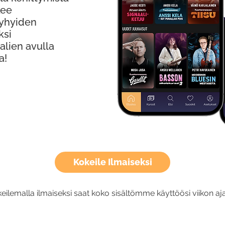
kee
Lyhyiden
ksi
alien avulla
a!
Kokeile Ilmaiseksi
eilemalla ilmaiseksi saat koko sisältömme käyttöösi viikon aja