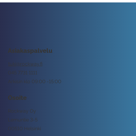
Asiakaspalvelu
tuki@rockway.fi
045 7731 1111
Arkisin klo 09:00 -15:00
Osoite
Rockway Oy
Lemuntie 3-5
00510 Helsinki