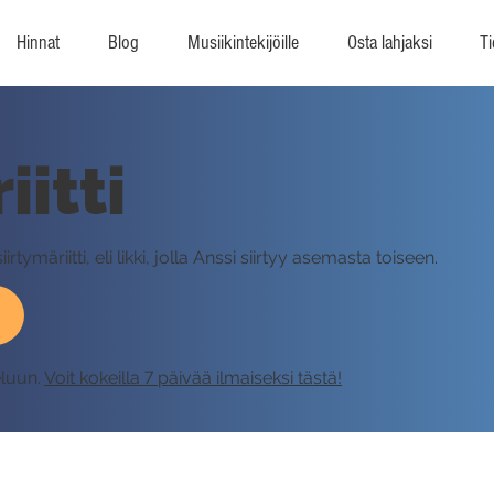
Hinnat
Blog
Musiikintekijöille
Osta lahjaksi
Ti
iitti
tymäriitti, eli likki, jolla Anssi siirtyy asemasta toiseen.
eluun.
Voit kokeilla 7 päivää ilmaiseksi tästä!