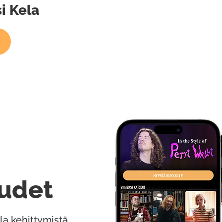
si Kela
udet
la kehittymistä