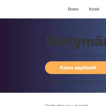
Etusivu
Kurssit
Siirtymär
Tämä likki on Anssi Kelan suosima siir
Katso oppitunti
Vaatii kirjautumisen Rockway palv
Oppitunti kuuluu kurssiin