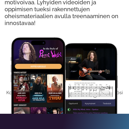
motivoivaa. Lyhyiden videoiden ja
oppimisen tueksi rakennettujen
oheismateriaalien avulla treenaaminen on
innostavaa!
Kokeile Ilmaiseksi
Kokeilemalla ilmaiseksi saat koko sisältömme käyttöösi
viikon ajaksi.