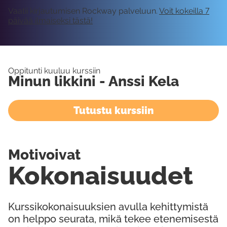
Vaatii kirjautumisen Rockway palveluun.
Voit kokeilla 7
päivää ilmaiseksi tästä!
Oppitunti kuuluu kurssiin
Minun likkini - Anssi Kela
Tutustu kurssiin
Motivoivat
Kokonaisuudet
Kurssikokonaisuuksien avulla kehittymistä
on helppo seurata, mikä tekee etenemisestä