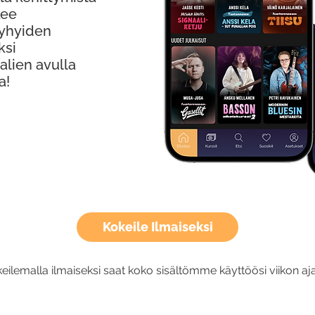
kee
Lyhyiden
ksi
alien avulla
a!
Kokeile Ilmaiseksi
eilemalla ilmaiseksi saat koko sisältömme käyttöösi viikon aja