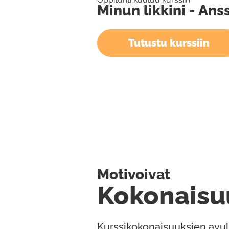
Minun likkini - Ans
Tutustu kurssiin
Motivoivat
Kokonaisu
Kurssikokonaisuuksien avul