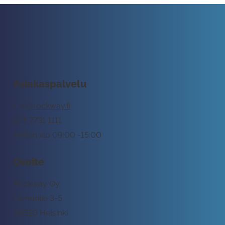
Asiakaspalvelu
tuki@rockway.fi
045 7731 1111
Arkisin klo 09:00 -15:00
Osoite
Rockway Oy
Lemuntie 3-5
00510 Helsinki