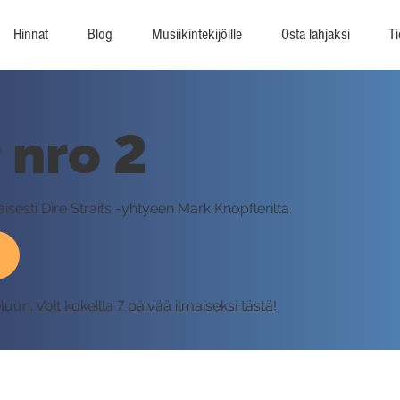
Hinnat
Blog
Musiikintekijöille
Osta lahjaksi
Ti
 nro 2
sesti Dire Straits -yhtyeen Mark Knopflerilta.
eluun.
Voit kokeilla 7 päivää ilmaiseksi tästä!