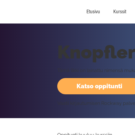
Etusivu
Kurssit
Knopfler
Tämä likki on lainattu nimensä mukai
Katso oppitunti
Vaatii kirjautumisen Rockway palv
Oppitunti kuuluu kurssiin