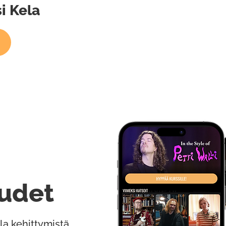
si Kela
udet
la kehittymistä