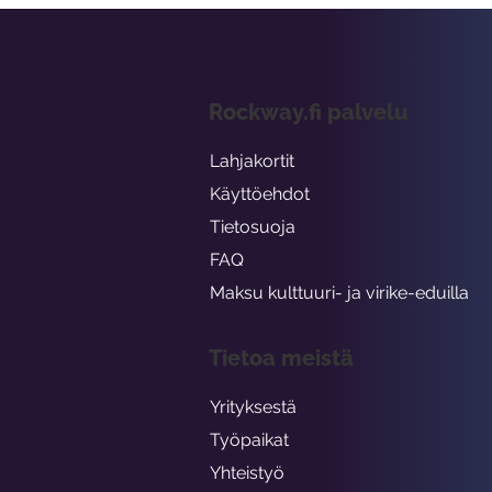
Rockway.fi palvelu
Lahjakortit
Käyttöehdot
Tietosuoja
FAQ
Maksu kulttuuri- ja virike-eduilla
Tietoa meistä
Yrityksestä
Työpaikat
Yhteistyö