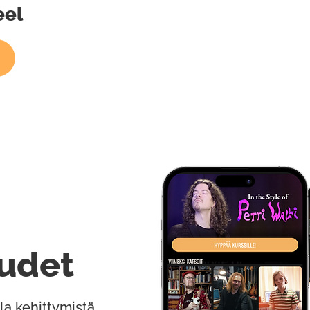
eel
udet
la kehittymistä