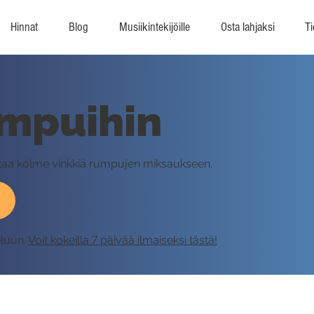
Hinnat
Blog
Musiikintekijöille
Osta lahjaksi
Ti
umpuihin
ntaa kolme vinkkiä rumpujen miksaukseen.
eluun.
Voit kokeilla 7 päivää ilmaiseksi tästä!