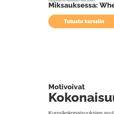
Miksauksessa: Wh
Tutustu kurssiin
Motivoivat
Kokonaisu
Kurssikokonaisuuksien avul