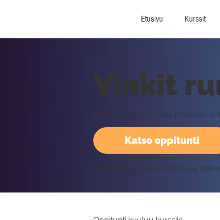
Etusivu
Kurssit
Vinkit r
Tällä oppitunnilla Ilkka Herkman a
Katso oppitunti
Vaatii kirjautumisen Rockway palv
Oppitunti kuuluu kurssiin