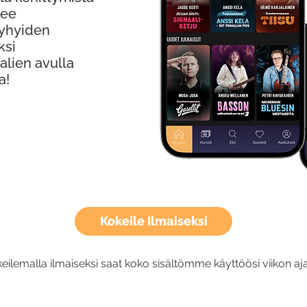
kee
Lyhyiden
ksi
alien avulla
a!
Kokeile Ilmaiseksi
eilemalla ilmaiseksi saat koko sisältömme käyttöösi viikon aja