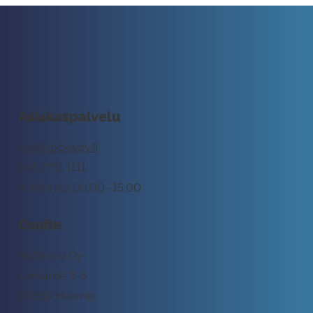
Asiakaspalvelu
tuki@rockway.fi
045 7731 1111
Arkisin klo 09:00 -15:00
Osoite
Rockway Oy
Lemuntie 3-5
00510 Helsinki