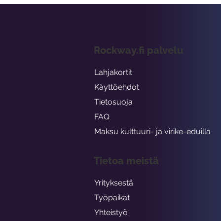
Rockway.fi palvelu
Lahjakortit
Käyttöehdot
Tietosuoja
FAQ
Maksu kulttuuri- ja virike-eduilla
Tietoa meistä
Yrityksestä
Työpaikat
Yhteistyö