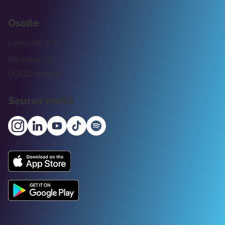
Osoite
Lemuntie 3-5
Rockway Oy
00510 Helsinki
Seuraa meitä