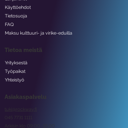
Käyttöehdot
Tietosuoja
FAQ
Maksu kulttuuri- ja virike-eduilla
Tietoa meistä
Yrityksestä
Työpaikat
Yhteistyö
Asiakaspalvelu
tuki@rockway.fi
045 7731 1111
Arkisin klo 09:00 -15:00