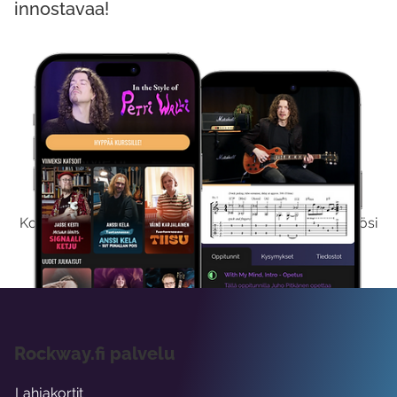
innostavaa!
Kokeile Ilmaiseksi
Kokeilemalla ilmaiseksi saat koko sisältömme käyttöösi
viikon ajaksi.
Rockway.fi palvelu
Lahjakortit