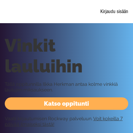
Kirjaudu sisään
Vinkit
lauluihin
Tällä oppitunnilla Ilkka Herkman antaa kolme vinkkiä
laulujen miksaukseen.
Katso oppitunti
Vaatii kirjautumisen Rockway palveluun.
Voit kokeilla 7
päivää ilmaiseksi tästä!