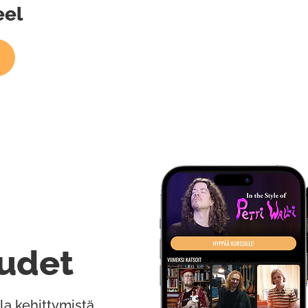
eel
udet
la kehittymistä