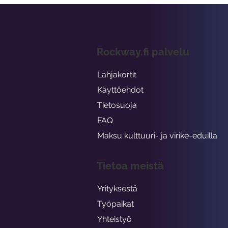
Rockway.fi palvelu
Lahjakortit
Käyttöehdot
Tietosuoja
FAQ
Maksu kulttuuri- ja virike-eduilla
Tietoa meistä
Yrityksestä
Työpaikat
Yhteistyö