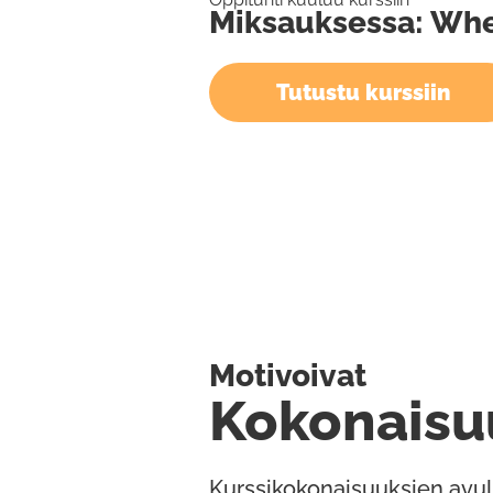
Miksauksessa: Wh
Tutustu kurssiin
Motivoivat
Kokonaisu
Kurssikokonaisuuksien avul