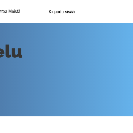
etoa Meistä
Kirjaudu sisään
elu