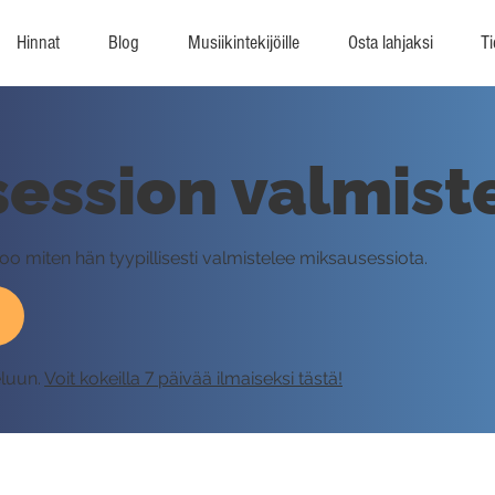
Hinnat
Blog
Musiikintekijöille
Osta lahjaksi
Ti
ession valmist
oo miten hän tyypillisesti valmistelee miksausessiota.
eluun.
Voit kokeilla 7 päivää ilmaiseksi tästä!