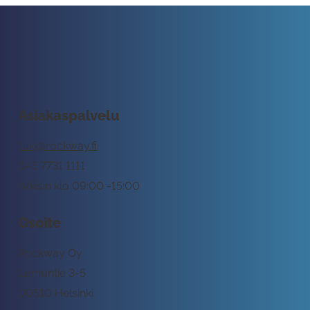
Asiakaspalvelu
tuki@rockway.fi
045 7731 1111
Arkisin klo 09:00 -15:00
Osoite
Rockway Oy
Lemuntie 3-5
00510 Helsinki