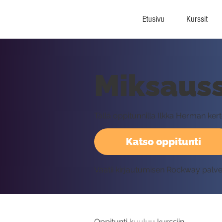
Etusivu
Kurssit
Miksauss
Tällä oppitunnilla Ilkka Herman kert
Katso oppitunti
Vaatii kirjautumisen Rockway palv
Oppitunti kuuluu kurssiin