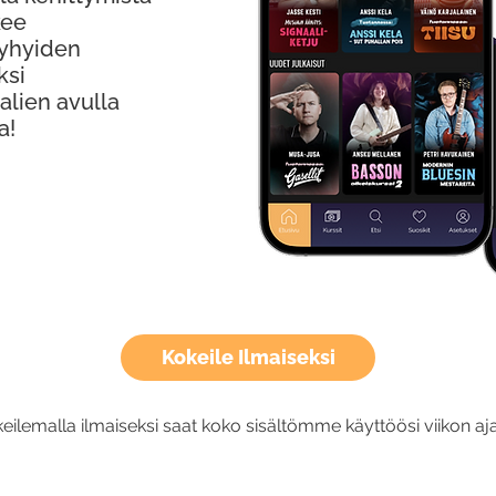
kee
Lyhyiden
ksi
alien avulla
a!
Kokeile Ilmaiseksi
eilemalla ilmaiseksi saat koko sisältömme käyttöösi viikon aja