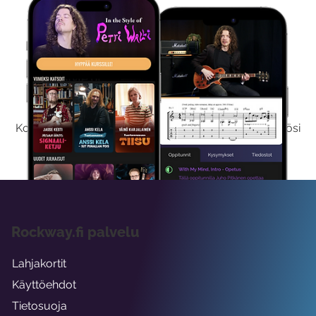
Kokeile Ilmaiseksi
Kokeilemalla ilmaiseksi saat koko sisältömme käyttöösi
viikon ajaksi.
Rockway.fi palvelu
Lahjakortit
Käyttöehdot
Tietosuoja