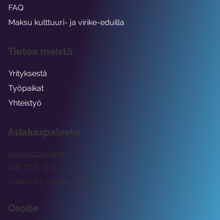
FAQ
Maksu kulttuuri- ja virike-eduilla
Tietoa meistä
Yrityksestä
Työpaikat
Yhteistyö
Asiakaspalvelu
tuki@rockway.fi
045 7731 1111
Arkisin klo 09:00 -15:00
Osoite