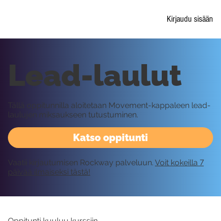
Kirjaudu sisään
Lead-laulut
Tällä oppitunnilla aloitetaan Movement-kappaleen lead-
laulujen miksaukseen tutustuminen.
Katso oppitunti
Vaatii kirjautumisen Rockway palveluun.
Voit kokeilla 7
päivää ilmaiseksi tästä!
Oppitunti kuuluu kurssiin