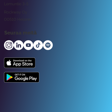
Lemuntie 3-5
Rockway Oy
00510 Helsinki
Seuraa meitä