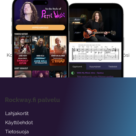
Kokeile Ilmaiseksi
Kokeilemalla ilmaiseksi saat koko sisältömme käyttöösi
viikon ajaksi.
Rockway.fi palvelu
Lahjakortit
Käyttöehdot
Tietosuoja