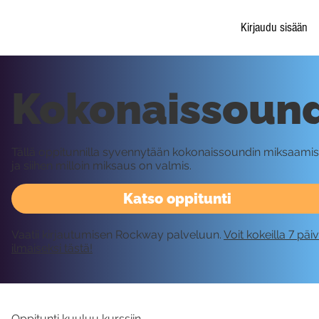
Kirjaudu sisään
Kokonaissound
Tällä oppitunnilla syvennytään kokonaissoundin miksaami
ja siihen milloin miksaus on valmis.
Katso oppitunti
Vaatii kirjautumisen Rockway palveluun.
Voit kokeilla 7 päi
ilmaiseksi tästä!
Oppitunti kuuluu kurssiin