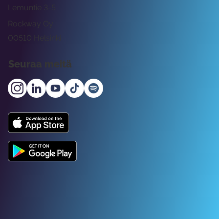
Lemuntie 3-5
Rockway Oy
00510 Helsinki
Seuraa meitä