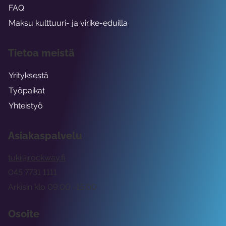
FAQ
Maksu kulttuuri- ja virike-eduilla
Tietoa meistä
Yrityksestä
Työpaikat
Yhteistyö
Asiakaspalvelu
tuki@rockway.fi
045 7731 1111
Arkisin klo 09:00 -15:00
Osoite