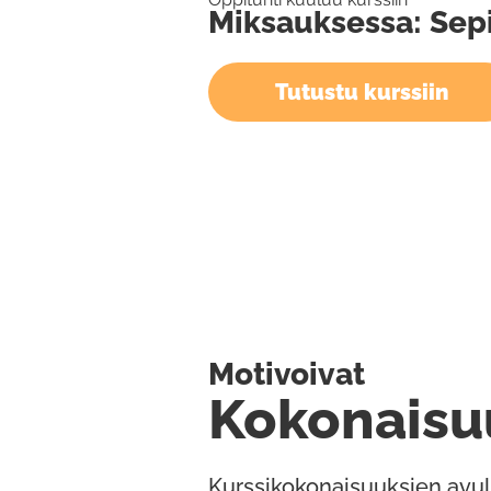
Miksauksessa: Sep
Tutustu kurssiin
Motivoivat
Kokonaisu
Kurssikokonaisuuksien avul