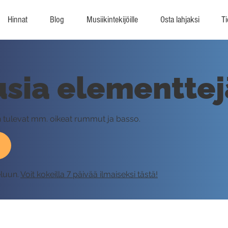
Hinnat
Blog
Musiikintekijöille
Osta lahjaksi
Ti
usia elementtej
 tulevat mm. oikeat rummut ja basso.
eluun.
Voit kokeilla 7 päivää ilmaiseksi tästä!