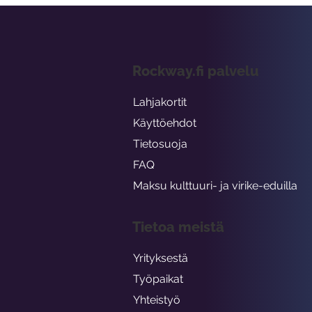
Rockway.fi palvelu
Lahjakortit
Käyttöehdot
Tietosuoja
FAQ
Maksu kulttuuri- ja virike-eduilla
Tietoa meistä
Yrityksestä
Työpaikat
Yhteistyö