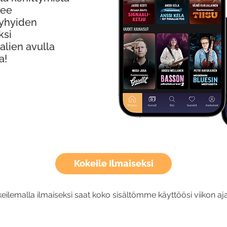
kee
Lyhyiden
ksi
alien avulla
a!
Kokeile Ilmaiseksi
eilemalla ilmaiseksi saat koko sisältömme käyttöösi viikon aja