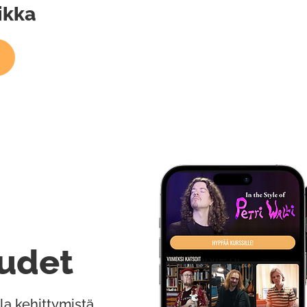
ikka
udet
la kehittymistä