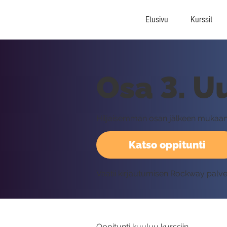
Etusivu
Kurssit
Osa 3. U
Hiljaisemman osan jälkeen mukaan
Katso oppitunti
Vaatii kirjautumisen Rockway palv
Oppitunti kuuluu kurssiin