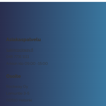
Asiakaspalvelu
tuki@rockway.fi
045 7731 1111
Arkisin klo 09:00 -15:00
Osoite
Rockway Oy
Lemuntie 3-5
00510 Helsinki