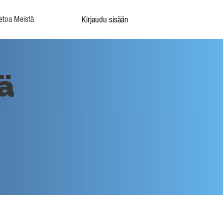
etoa Meistä
Kirjaudu sisään
ä