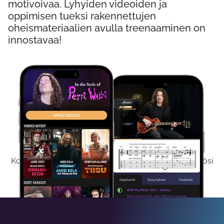
motivoivaa. Lyhyiden videoiden ja
oppimisen tueksi rakennettujen
oheismateriaalien avulla treenaaminen on
innostavaa!
Kokeile Ilmaiseksi
Kokeilemalla ilmaiseksi saat koko sisältömme käyttöösi
viikon ajaksi.