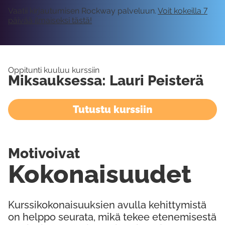
Vaatii kirjautumisen Rockway palveluun.
Voit kokeilla 7
päivää ilmaiseksi tästä!
Oppitunti kuuluu kurssiin
Miksauksessa: Lauri Peisterä
Tutustu kurssiin
Motivoivat
Kokonaisuudet
Kurssikokonaisuuksien avulla kehittymistä
on helppo seurata, mikä tekee etenemisestä