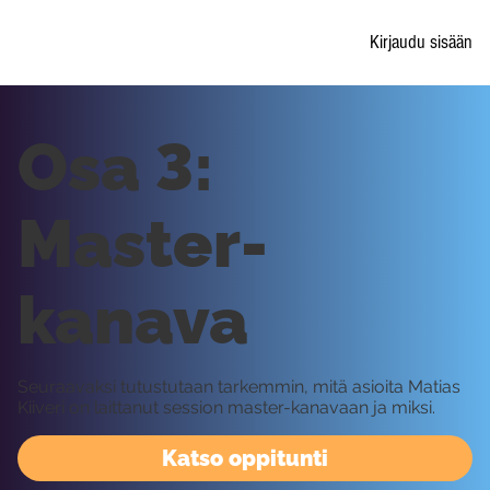
Kirjaudu sisään
Osa 3:
Master-
kanava
Seuraavaksi tutustutaan tarkemmin, mitä asioita Matias
Kiiveri on laittanut session master-kanavaan ja miksi.
Katso oppitunti