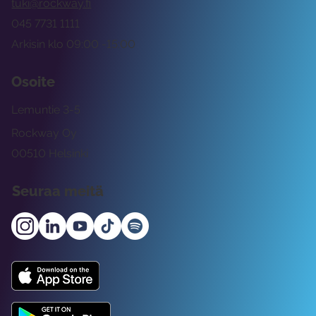
tuki@rockway.fi
045 7731 1111
Arkisin klo 09:00 -15:00
Osoite
Lemuntie 3-5
Rockway Oy
00510 Helsinki
Seuraa meitä