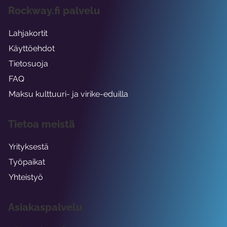
Rockway.fi palvelu
Lahjakortit
Käyttöehdot
Tietosuoja
FAQ
Maksu kulttuuri- ja virike-eduilla
Tietoa meistä
Yrityksestä
Työpaikat
Yhteistyö
Asiakaspalvelu