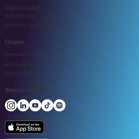
tuki@rockway.fi
045 7731 1111
Arkisin klo 09:00 -15:00
Osoite
Lemuntie 3-5
Rockway Oy
00510 Helsinki
Seuraa meitä