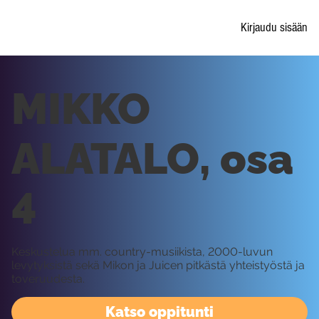
Kirjaudu sisään
MIKKO
ALATALO, osa
4
Keskustelua mm. country-musiikista, 2000-luvun
levytyksistä sekä Mikon ja Juicen pitkästä yhteistyöstä ja
toveruudesta.
Katso oppitunti