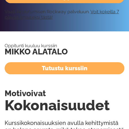
Vaatii kirjautumisen Rockway palveluun.
Voit kokeilla 7
päivää ilmaiseksi tästä!
Oppitunti kuuluu kurssiin
MIKKO ALATALO
Tutustu kurssiin
Motivoivat
Kokonaisuudet
Kurssikokonaisuuksien avulla kehittymistä