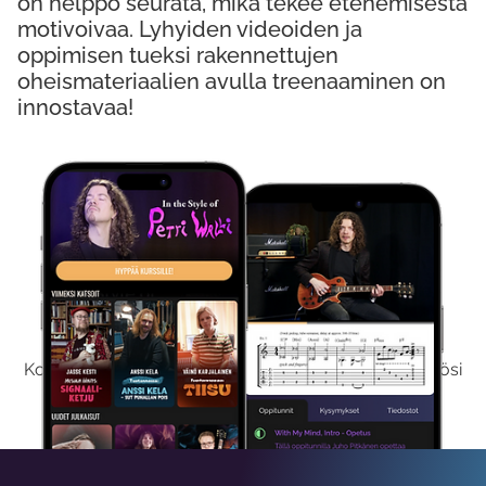
on helppo seurata, mikä tekee etenemisestä
motivoivaa. Lyhyiden videoiden ja
oppimisen tueksi rakennettujen
oheismateriaalien avulla treenaaminen on
innostavaa!
Kokeile Ilmaiseksi
Kokeilemalla ilmaiseksi saat koko sisältömme käyttöösi
viikon ajaksi.