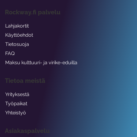
Rockway.fi palvelu
Lahjakortit
Käyttöehdot
Tietosuoja
FAQ
Maksu kulttuuri- ja virike-eduilla
Tietoa meistä
Yrityksestä
Työpaikat
Yhteistyö
Asiakaspalvelu