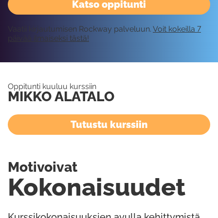
Katso oppitunti
Vaatii kirjautumisen Rockway palveluun.
Voit kokeilla 7
päivää ilmaiseksi tästä!
Oppitunti kuuluu kurssiin
MIKKO ALATALO
Tutustu kurssiin
Motivoivat
Kokonaisuudet
Kurssikokonaisuuksien avulla kehittymistä