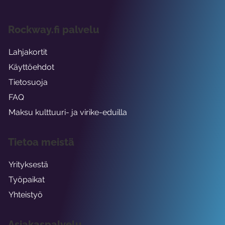
Rockway.fi palvelu
Lahjakortit
Käyttöehdot
Tietosuoja
FAQ
Maksu kulttuuri- ja virike-eduilla
Tietoa meistä
Yrityksestä
Työpaikat
Yhteistyö
Asiakaspalvelu