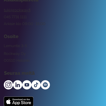
tuki@rockway.fi
045 7731 1111
Arkisin klo 09:00 -15:00
Osoite
Lemuntie 3-5
Rockway Oy
00510 Helsinki
Seuraa meitä