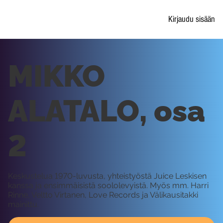
Kirjaudu sisään
MIKKO
ALATALO, osa
2
Keskustelua 1970-luvusta, yhteistyöstä Juice Leskisen
kanssa ja ensimmäisistä soololevyistä. Myös mm. Harri
Rinne, Veltto Virtanen, Love Records ja Välikausitakki
mainittu.