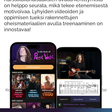
on helppo seurata, mikä tekee etenemisestä
motivoivaa. Lyhyiden videoiden ja
oppimisen tueksi rakennettujen
oheismateriaalien avulla treenaaminen on
innostavaa!
Kokeile Ilmaiseksi
Kokeilemalla ilmaiseksi saat koko sisältömme käyttöösi
viikon ajaksi.