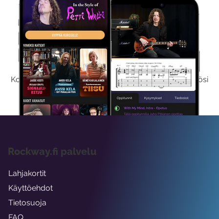
Kokeile Ilmaiseksi
Kokeilemalla ilmaiseksi saat koko sisältömme käyttöösi
viikon ajaksi.
Rockway.fi palvelu
Lahjakortit
Käyttöehdot
Tietosuoja
FAQ