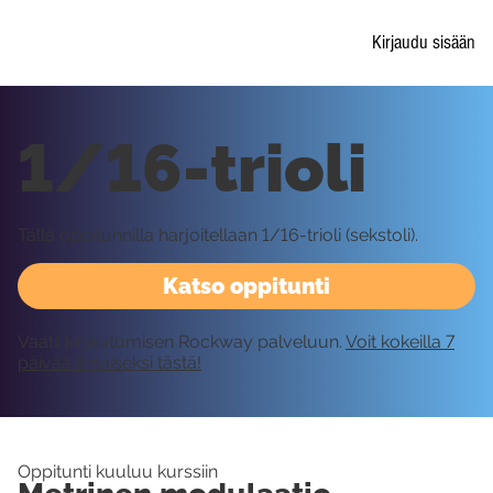
Kirjaudu sisään
1/16-trioli
Tällä oppitunnilla harjoitellaan 1/16-trioli (sekstoli).
Katso oppitunti
Vaatii kirjautumisen Rockway palveluun.
Voit kokeilla 7
päivää ilmaiseksi tästä!
Oppitunti kuuluu kurssiin