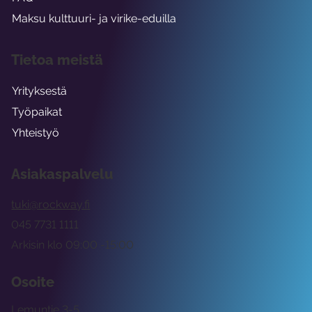
Maksu kulttuuri- ja virike-eduilla
Tietoa meistä
Yrityksestä
Työpaikat
Yhteistyö
Asiakaspalvelu
tuki@rockway.fi
045 7731 1111
Arkisin klo 09:00 -15:00
Osoite
Lemuntie 3-5