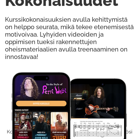
Kokonaisuudet
Kurssikokonaisuuksien avulla kehittymistä
on helppo seurata, mikä tekee etenemisestä
motivoivaa. Lyhyiden videoiden ja
oppimisen tueksi rakennettujen
oheismateriaalien avulla treenaaminen on
innostavaa!
Kokeile Ilmaiseksi
Kokeilemalla ilmaiseksi saat koko sisältömme käyttöösi
viikon ajaksi.