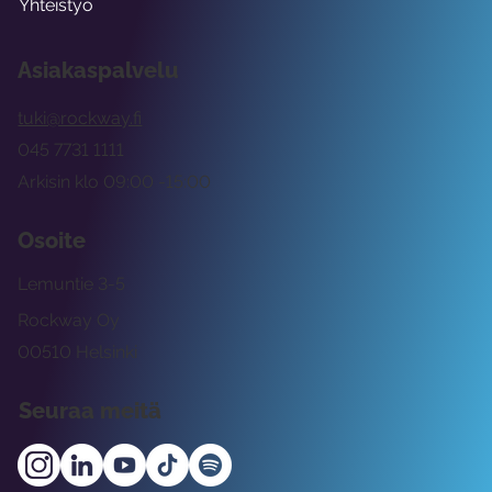
Yhteistyö
Asiakaspalvelu
tuki@rockway.fi
045 7731 1111
Arkisin klo 09:00 -15:00
Osoite
Lemuntie 3-5
Rockway Oy
00510 Helsinki
Seuraa meitä