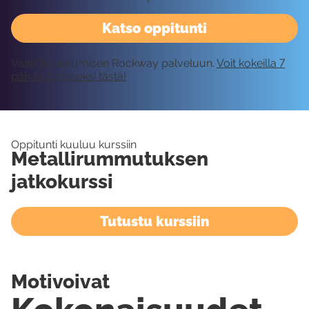
Katso oppitunti
Vaatii kirjautumisen Rockway palveluun.
Voit kokeilla 7
päivää ilmaiseksi tästä!
Oppitunti kuuluu kurssiin
Metallirummutuksen
jatkokurssi
Tutustu kurssiin
Motivoivat