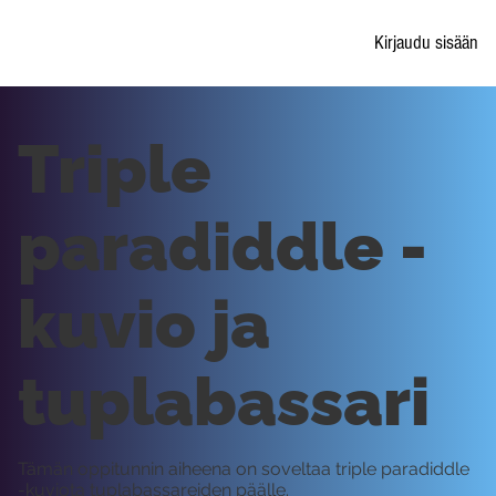
Kirjaudu sisään
Triple
paradiddle -
kuvio ja
tuplabassari
Tämän oppitunnin aiheena on soveltaa triple paradiddle
-kuviota tuplabassareiden päälle.