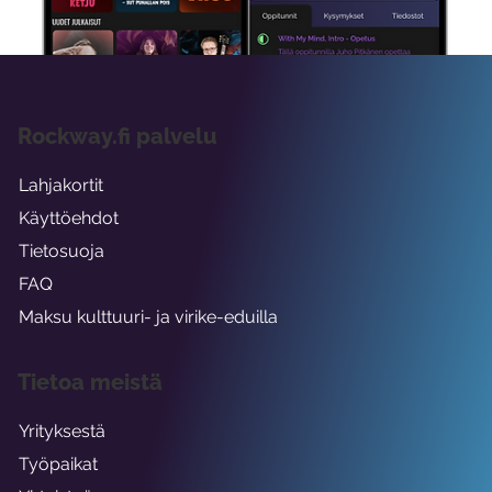
Rockway.fi palvelu
Lahjakortit
Käyttöehdot
Tietosuoja
FAQ
Maksu kulttuuri- ja virike-eduilla
Tietoa meistä
Yrityksestä
Työpaikat