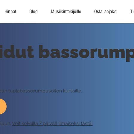
Hinnat
Blog
Musiikintekijöille
Osta lahjaksi
Ti
idut bassorump
idun tuplabassorumpusoiton kurssille.
eluun.
Voit kokeilla 7 päivää ilmaiseksi tästä!