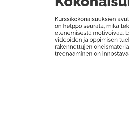
Kokonaisu
Kurssikokonaisuuksien avul
on helppo seurata, mikä te
etenemisestä motivoivaa. 
videoiden ja oppimisen tue
rakennettujen oheismateria
treenaaminen on innostava