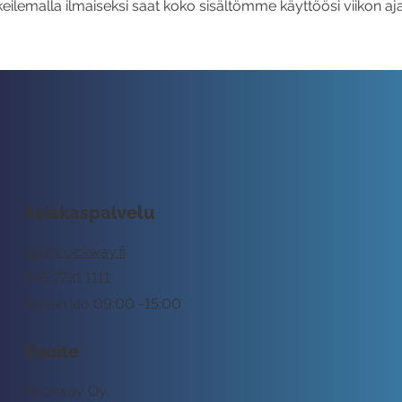
eilemalla ilmaiseksi saat koko sisältömme käyttöösi viikon aja
Asiakaspalvelu
tuki@rockway.fi
045 7731 1111
Arkisin klo 09:00 -15:00
Osoite
Rockway Oy