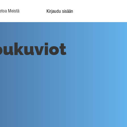
etoa Meistä
Kirjaudu sisään
ukuviot