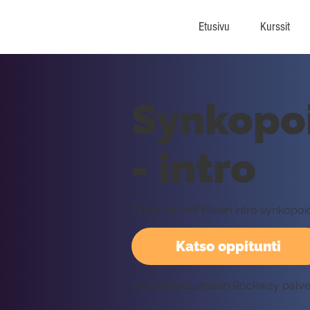
Etusivu
Kurssit
Synkopo
- intro
Tämä on Rolf Pilven intro synkopo
Katso oppitunti
Vaatii kirjautumisen Rockway palv