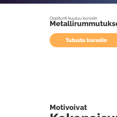
Oppitunti kuuluu kurssiin
Metallirummutukse
Tutustu kurssiin
Motivoivat