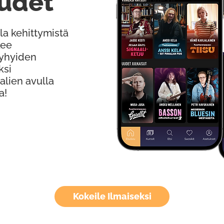
udet
la kehittymistä
kee
Lyhyiden
ksi
alien avulla
a!
Kokeile Ilmaiseksi