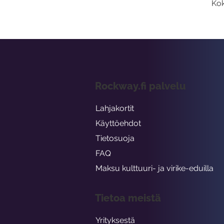
Kok
Rockway.fi palvelu
Lahjakortit
Käyttöehdot
Tietosuoja
FAQ
Maksu kulttuuri- ja virike-eduilla
Tietoa meistä
Yrityksestä