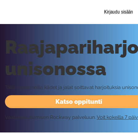
Kirjaudu sisään
Raajapariharjo
unisonossa
Tällä oppitunnilla kädet ja jalat soittavat harjoituksia uniso
Katso oppitunti
Vaatii kirjautumisen Rockway palveluun.
Voit kokeilla 7 päi