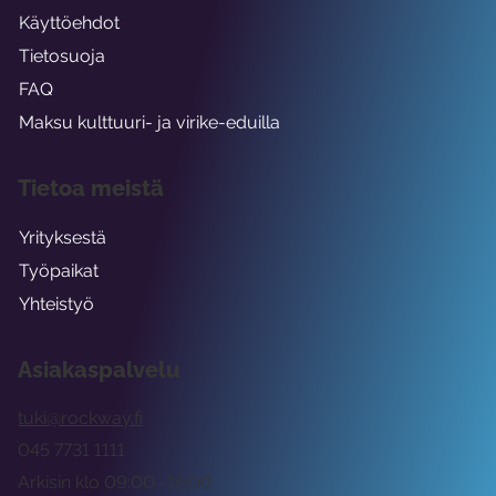
Käyttöehdot
Tietosuoja
FAQ
Maksu kulttuuri- ja virike-eduilla
Tietoa meistä
Yrityksestä
Työpaikat
Yhteistyö
Asiakaspalvelu
tuki@rockway.fi
045 7731 1111
Arkisin klo 09:00 -15:00