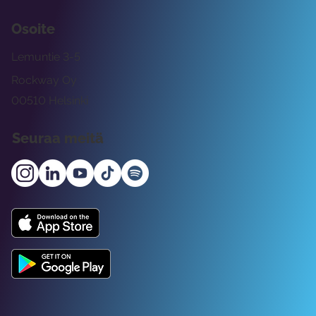
Osoite
Lemuntie 3-5
Rockway Oy
00510 Helsinki
Seuraa meitä