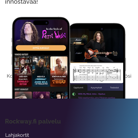
innostavaa!
Kokeile Ilmaiseksi
Kokeilemalla ilmaiseksi saat koko sisältömme käyttöösi
viikon ajaksi.
Rockway.fi palvelu
Lahjakortit