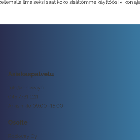
eilemalla ilmaiseksi saat koko sisältömme käyttöösi viikon aja
Asiakaspalvelu
tuki@rockway.fi
045 7731 1111
Arkisin klo 09:00 -15:00
Osoite
Rockway Oy