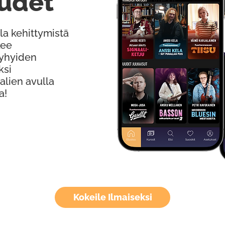
udet
la kehittymistä
kee
Lyhyiden
ksi
alien avulla
a!
Kokeile Ilmaiseksi