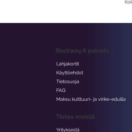
Kok
Rockway.fi palvelu
Lahjakortit
Käyttöehdot
Tietosuoja
FAQ
Maksu kulttuuri- ja virike-eduilla
Tietoa meistä
Yrityksestä