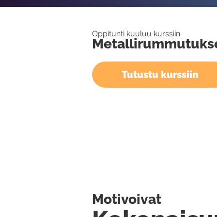
Oppitunti kuuluu kurssiin
Metallirummutukse
Tutustu kurssiin
Motivoivat