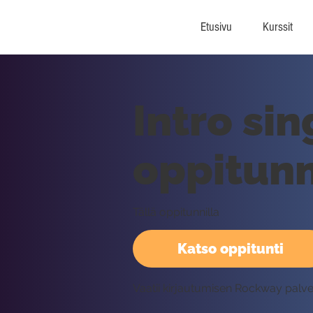
Etusivu
Kurssit
Intro sin
oppitunn
Tällä oppitunnilla
Katso oppitunti
Vaatii kirjautumisen Rockway palv