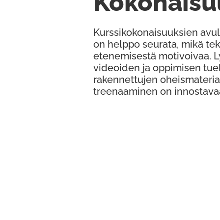
Kokonaisu
Kurssikokonaisuuksien avul
on helppo seurata, mikä te
etenemisestä motivoivaa. 
videoiden ja oppimisen tue
rakennettujen oheismateria
treenaaminen on innostava