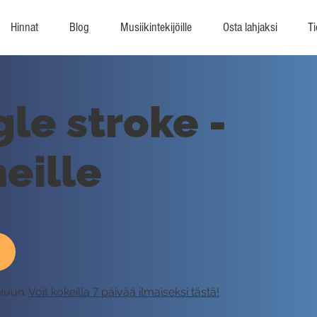
Hinnat
Blog
Musiikintekijöille
Osta lahjaksi
Ti
gle stroke -
eille
eluun.
Voit kokeilla 7 päivää ilmaiseksi tästä!