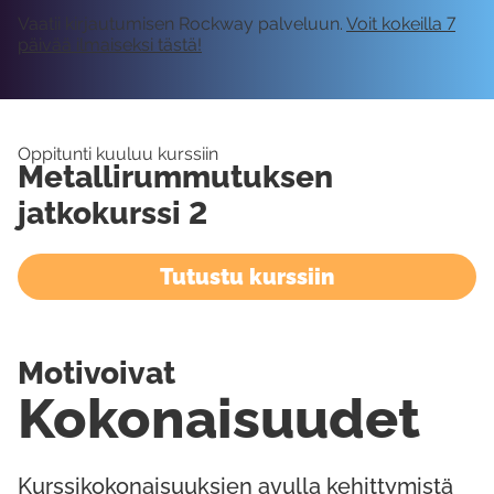
Vaatii kirjautumisen Rockway palveluun.
Voit kokeilla 7
päivää ilmaiseksi tästä!
Oppitunti kuuluu kurssiin
Metallirummutuksen
jatkokurssi 2
Tutustu kurssiin
Motivoivat
Kokonaisuudet
Kurssikokonaisuuksien avulla kehittymistä