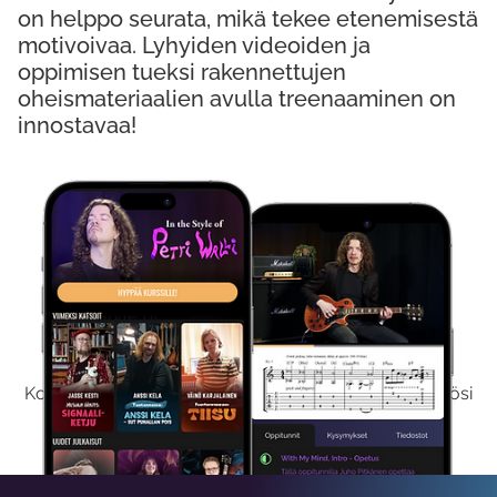
on helppo seurata, mikä tekee etenemisestä
motivoivaa. Lyhyiden videoiden ja
oppimisen tueksi rakennettujen
oheismateriaalien avulla treenaaminen on
innostavaa!
Kokeile Ilmaiseksi
Kokeilemalla ilmaiseksi saat koko sisältömme käyttöösi
viikon ajaksi.