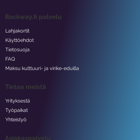
Rockway.fi palvelu
Lahjakortit
Käyttöehdot
Tietosuoja
FAQ
Maksu kulttuuri- ja virike-eduilla
Tietoa meistä
Yrityksestä
Työpaikat
Yhteistyö
Asiakaspalvelu