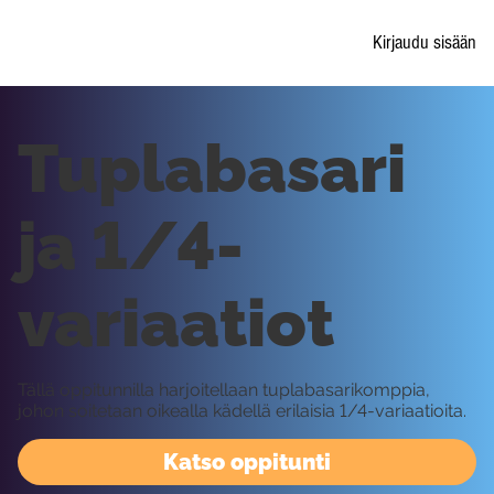
Kirjaudu sisään
Tuplabasari
ja 1/4-
variaatiot
Tällä oppitunnilla harjoitellaan tuplabasarikomppia,
johon soitetaan oikealla kädellä erilaisia 1/4-variaatioita.
Katso oppitunti