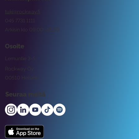
tuki@rockway.fi
045 7731 1111
Arkisin klo 09:00 -15:00
Osoite
Lemuntie 3-5
Rockway Oy
00510 Helsinki
Seuraa meitä