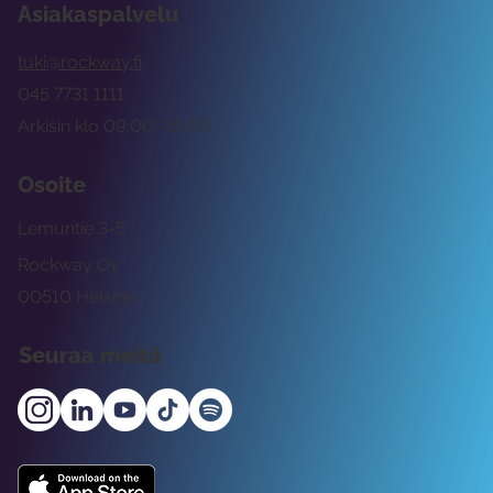
Asiakaspalvelu
tuki@rockway.fi
045 7731 1111
Arkisin klo 09:00 -15:00
Osoite
Lemuntie 3-5
Rockway Oy
00510 Helsinki
Seuraa meitä