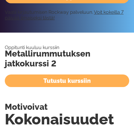
Vaatii kirjautumisen Rockway palveluun.
Voit kokeilla 7
päivää ilmaiseksi tästä!
Oppitunti kuuluu kurssiin
Metallirummutuksen
jatkokurssi 2
Tutustu kurssiin
Motivoivat
Kokonaisuudet