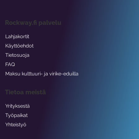
Rockway.fi palvelu
Lahjakortit
Käyttöehdot
Tietosuoja
FAQ
Maksu kulttuuri- ja virike-eduilla
Tietoa meistä
Yrityksestä
Työpaikat
Yhteistyö