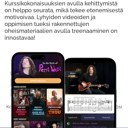
Kurssikokonaisuuksien avulla kehittymistä
on helppo seurata, mikä tekee etenemisestä
motivoivaa. Lyhyiden videoiden ja
oppimisen tueksi rakennettujen
oheismateriaalien avulla treenaaminen on
innostavaa!
Kokeile Ilmaiseksi
Kokeilemalla ilmaiseksi saat koko sisältömme käyttöösi
viikon ajaksi.