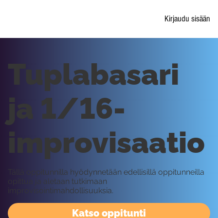
Kirjaudu sisään
Tuplabasari
ja 1/16-
improvisaatio
Tällä oppitunnilla hyödynnetään edellisillä oppitunneilla
opittua ja aletaan tutkimaan
improvisointimahdollisuuksia.
Katso oppitunti