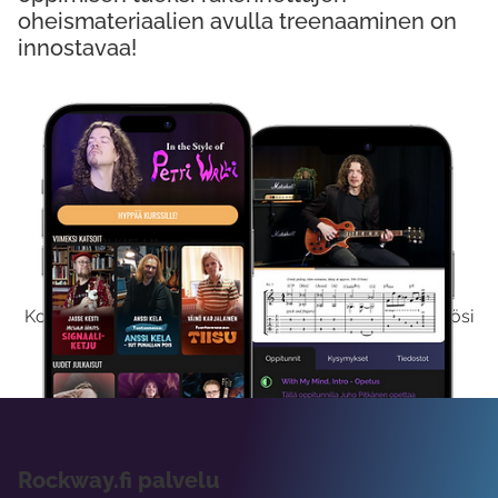
oheismateriaalien avulla treenaaminen on
innostavaa!
Kokeile Ilmaiseksi
Kokeilemalla ilmaiseksi saat koko sisältömme käyttöösi
viikon ajaksi.
Rockway.fi palvelu