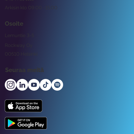
Arkisin klo 09:00 -15:00
Osoite
Lemuntie 3-5
Rockway Oy
00510 Helsinki
Seuraa meitä