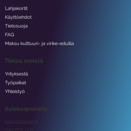
Lahjakortit
Käyttöehdot
Tietosuoja
FAQ
Maksu kulttuuri- ja virike-eduilla
Tietoa meistä
Yrityksestä
Työpaikat
Yhteistyö
Asiakaspalvelu
tuki@rockway.fi
045 7731 1111