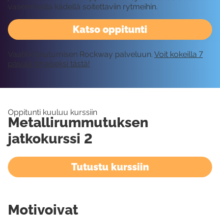
vasemmalla kädellä soitettaviin rytmeihin.
Katso oppitunti
Vaatii kirjautumisen Rockway palveluun.
Voit kokeilla 7
päivää ilmaiseksi tästä!
Oppitunti kuuluu kurssiin
Metallirummutuksen
jatkokurssi 2
Tutustu kurssiin
Motivoivat