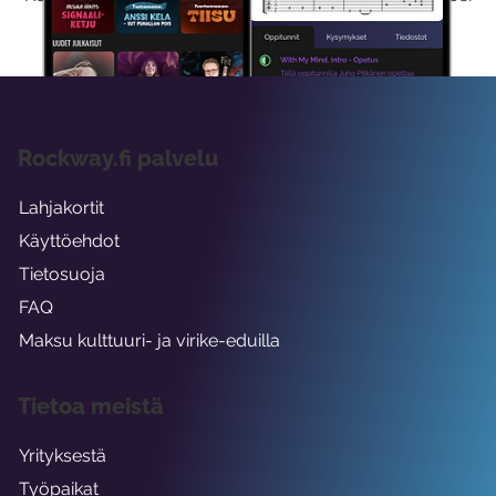
viikon ajaksi.
Rockway.fi palvelu
Lahjakortit
Käyttöehdot
Tietosuoja
FAQ
Maksu kulttuuri- ja virike-eduilla
Tietoa meistä
Yrityksestä
Työpaikat