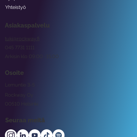
Yhteistyö
Asiakaspalvelu
tuki@rockway.fi
045 7731 1111
Arkisin klo 09:00 -15:00
Osoite
Lemuntie 3-5
Rockway Oy
00510 Helsinki
Seuraa meitä