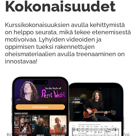
Kokonaisuudet
Kurssikokonaisuuksien avulla kehittymistä
on helppo seurata, mikä tekee etenemisestä
motivoivaa. Lyhyiden videoiden ja
oppimisen tueksi rakennettujen
oheismateriaalien avulla treenaaminen on
innostavaa!
Kokeile Ilmaiseksi
Kokeilemalla ilmaiseksi saat koko sisältömme käyttöösi