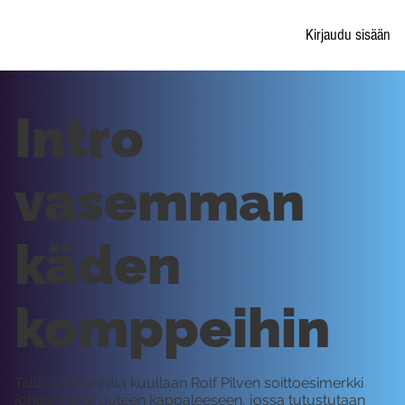
Kirjaudu sisään
Intro
vasemman
käden
komppeihin
Tällä oppitunnilla kuullaan Rolf Pilven soittoesimerkki
johdannoksi uuteen kappaleeseen, jossa tutustutaan