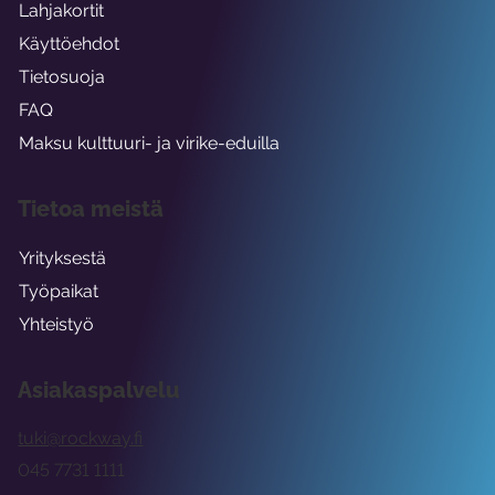
Lahjakortit
Käyttöehdot
Tietosuoja
FAQ
Maksu kulttuuri- ja virike-eduilla
Tietoa meistä
Yrityksestä
Työpaikat
Yhteistyö
Asiakaspalvelu
tuki@rockway.fi
045 7731 1111