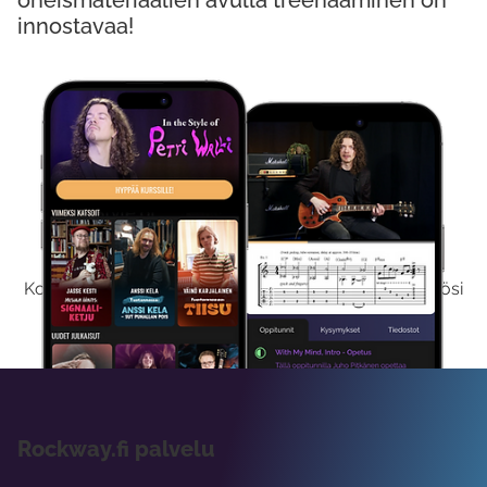
oheismateriaalien avulla treenaaminen on
innostavaa!
Kokeile Ilmaiseksi
Kokeilemalla ilmaiseksi saat koko sisältömme käyttöösi
viikon ajaksi.
Rockway.fi palvelu