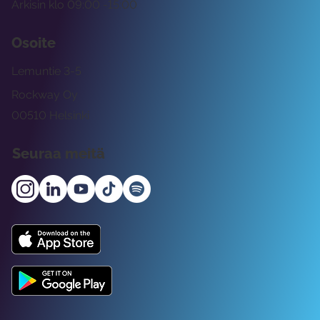
Arkisin klo 09:00 -15:00
Osoite
Lemuntie 3-5
Rockway Oy
00510 Helsinki
Seuraa meitä