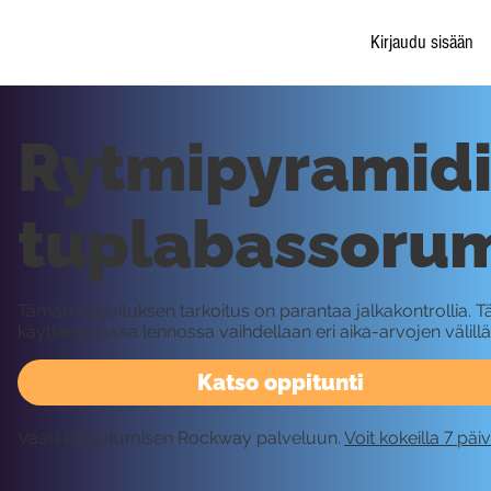
Kirjaudu sisään
Rytmipyramid
tuplabassoru
Tämän harjoituksen tarkoitus on parantaa jalkakontrollia.
käyttäen, jossa lennossa vaihdellaan eri aika-arvojen välillä
Katso oppitunti
Vaatii kirjautumisen Rockway palveluun.
Voit kokeilla 7 päi