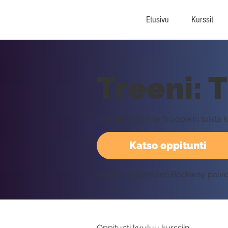
Etusivu
Kurssit
Treeni: 
Harjoitellaan The Trooperin toista k
Katso oppitunti
Vaatii kirjautumisen Rockway palv
Oppitunti kuuluu kurssiin