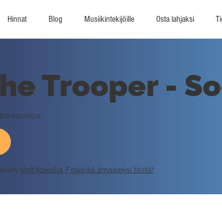
Hinnat
Blog
Musiikintekijöille
Osta lahjaksi
Ti
The Trooper - So
itarasooloa.
eluun.
Voit kokeilla 7 päivää ilmaiseksi tästä!