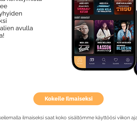
kee
Lyhyiden
ksi
alien avulla
a!
Kokeile Ilmaiseksi
eilemalla ilmaiseksi saat koko sisältömme käyttöösi viikon aja