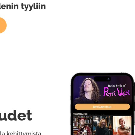
enin tyyliin
udet
la kehittymistä