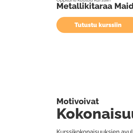
Metallikitaraa Maid
Tutustu kurssiin
Motivoivat
Kokonaisu
Kurssikokonaisuuksien avul