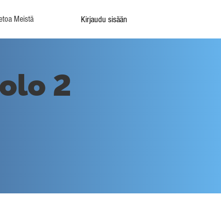
etoa Meistä
Kirjaudu sisään
olo 2