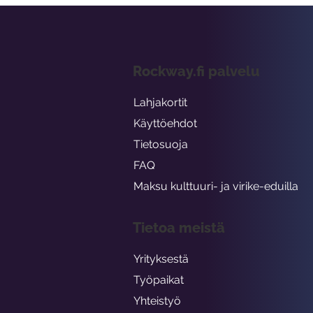
Rockway.fi palvelu
Lahjakortit
Käyttöehdot
Tietosuoja
FAQ
Maksu kulttuuri- ja virike-eduilla
Tietoa meistä
Yrityksestä
Työpaikat
Yhteistyö