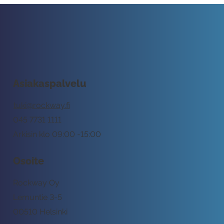
Asiakaspalvelu
tuki@rockway.fi
045 7731 1111
Arkisin klo 09:00 -15:00
Osoite
Rockway Oy
Lemuntie 3-5
00510 Helsinki