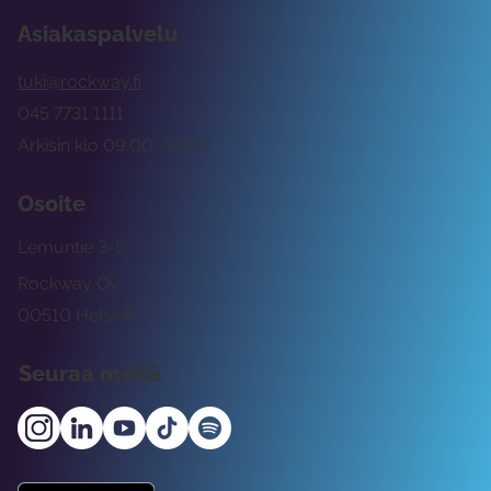
Asiakaspalvelu
tuki@rockway.fi
045 7731 1111
Arkisin klo 09:00 -15:00
Osoite
Lemuntie 3-5
Rockway Oy
00510 Helsinki
Seuraa meitä