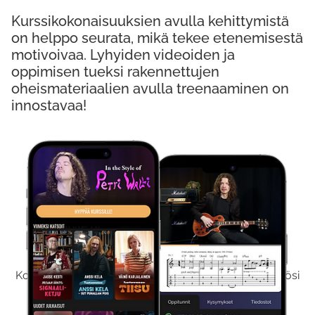
Kurssikokonaisuuksien avulla kehittymistä
on helppo seurata, mikä tekee etenemisestä
motivoivaa. Lyhyiden videoiden ja
oppimisen tueksi rakennettujen
oheismateriaalien avulla treenaaminen on
innostavaa!
Kokeile Ilmaiseksi
Kokeilemalla ilmaiseksi saat koko sisältömme käyttöösi
viikon ajaksi.