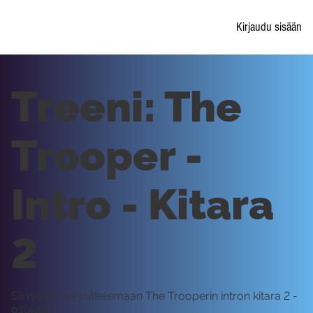
Kirjaudu sisään
Treeni: The
Trooper -
Intro - Kitara
2
Siirrytään harjoittelemaan The Trooperin intron kitara 2 -
osuutta.