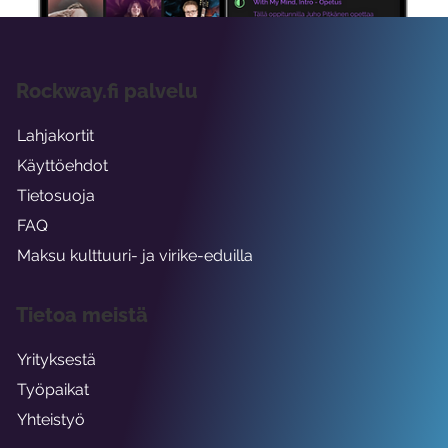
Rockway.fi palvelu
Lahjakortit
Käyttöehdot
Tietosuoja
FAQ
Maksu kulttuuri- ja virike-eduilla
Tietoa meistä
Yrityksestä
Työpaikat
Yhteistyö