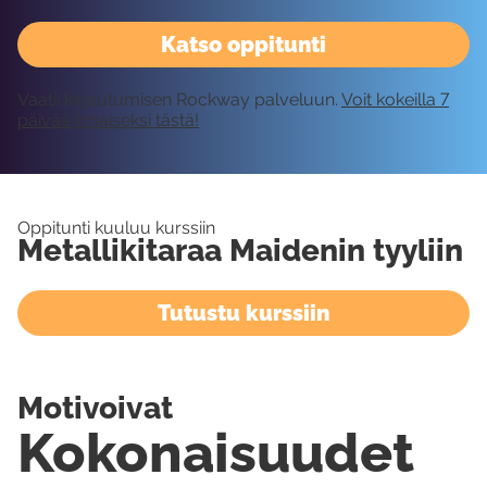
Katso oppitunti
Vaatii kirjautumisen Rockway palveluun.
Voit kokeilla 7
päivää ilmaiseksi tästä!
Oppitunti kuuluu kurssiin
Metallikitaraa Maidenin tyyliin
Tutustu kurssiin
Motivoivat
Kokonaisuudet