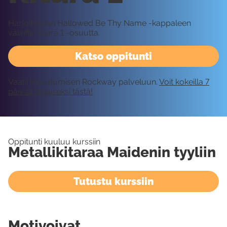
Harjoitellaan Hallowed Be Thy Name -kappaleen
väliriffin kitara 1 -osuutta.
Katso oppitunti
Vaatii kirjautumisen Rockway palveluun.
Voit kokeilla 7
päivää ilmaiseksi tästä!
Oppitunti kuuluu kurssiin
Metallikitaraa Maidenin tyyliin
Tutustu kurssiin
Motivoivat