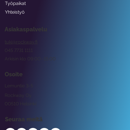
Työpaikat
Yhteistyö
Asiakaspalvelu
tuki@rockway.fi
045 7731 1111
Arkisin klo 09:00 -15:00
Osoite
Lemuntie 3-5
Rockway Oy
00510 Helsinki
Seuraa meitä