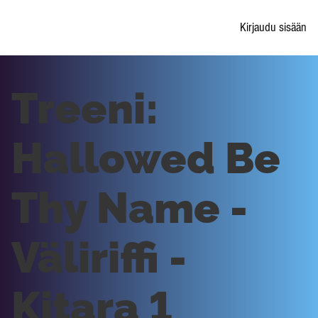
Kirjaudu sisään
Treeni:
Hallowed Be
Thy Name -
Väliriffi -
Kitara 1