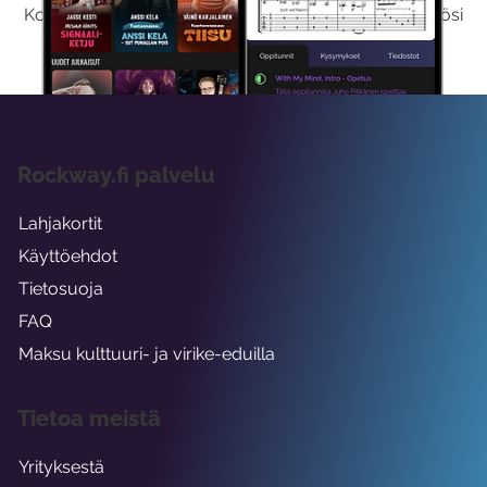
Kokeilemalla ilmaiseksi saat koko sisältömme käyttöösi
viikon ajaksi.
Rockway.fi palvelu
Lahjakortit
Käyttöehdot
Tietosuoja
FAQ
Maksu kulttuuri- ja virike-eduilla
Tietoa meistä
Yrityksestä