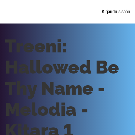
Kirjaudu sisään
Treeni:
Hallowed Be
Thy Name -
Melodia -
Kitara 1