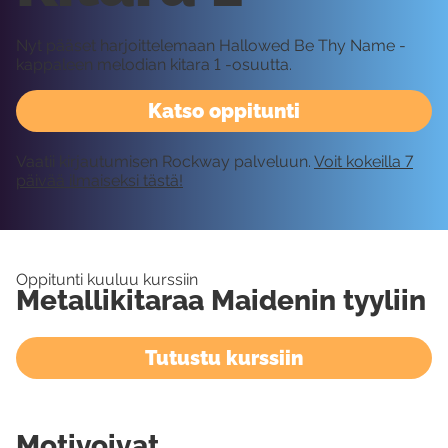
Nyt pääset harjoittelemaan Hallowed Be Thy Name -
kappaleen melodian kitara 1 -osuutta.
Katso oppitunti
Vaatii kirjautumisen Rockway palveluun.
Voit kokeilla 7
päivää ilmaiseksi tästä!
Oppitunti kuuluu kurssiin
Metallikitaraa Maidenin tyyliin
Tutustu kurssiin
Motivoivat