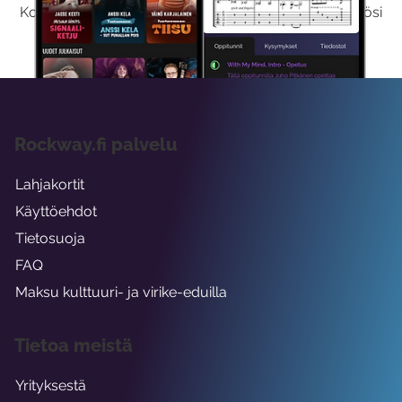
Kokeilemalla ilmaiseksi saat koko sisältömme käyttöösi
viikon ajaksi.
Rockway.fi palvelu
Lahjakortit
Käyttöehdot
Tietosuoja
FAQ
Maksu kulttuuri- ja virike-eduilla
Tietoa meistä
Yrityksestä