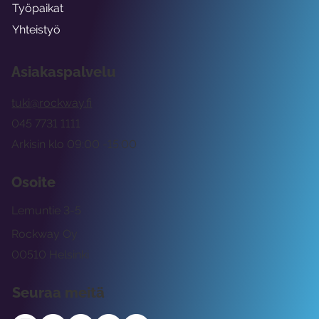
Työpaikat
Yhteistyö
Asiakaspalvelu
tuki@rockway.fi
045 7731 1111
Arkisin klo 09:00 -15:00
Osoite
Lemuntie 3-5
Rockway Oy
00510 Helsinki
Seuraa meitä