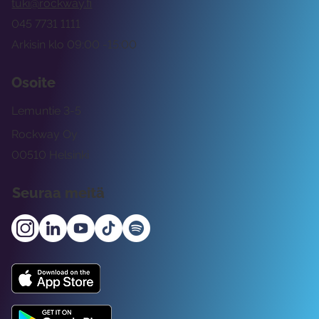
tuki@rockway.fi
045 7731 1111
Arkisin klo 09:00 -15:00
Osoite
Lemuntie 3-5
Rockway Oy
00510 Helsinki
Seuraa meitä