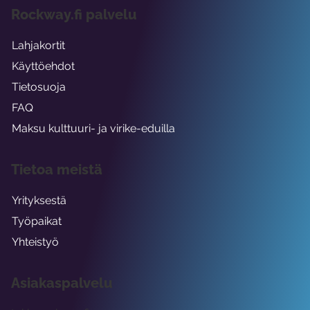
Rockway.fi palvelu
Lahjakortit
Käyttöehdot
Tietosuoja
FAQ
Maksu kulttuuri- ja virike-eduilla
Tietoa meistä
Yrityksestä
Työpaikat
Yhteistyö
Asiakaspalvelu