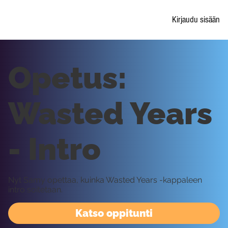
Kirjaudu sisään
Opetus:
Wasted Years
- Intro
Nyt Samy opettaa, kuinka Wasted Years -kappaleen
intro soitetaan.
Katso oppitunti