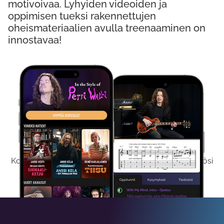
motivoivaa. Lyhyiden videoiden ja
oppimisen tueksi rakennettujen
oheismateriaalien avulla treenaaminen on
innostavaa!
Kokeile Ilmaiseksi
Kokeilemalla ilmaiseksi saat koko sisältömme käyttöösi
viikon ajaksi.