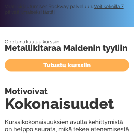
Vaatii kirjautumisen Rockway palveluun.
Voit kokeilla 7
päivää ilmaiseksi tästä!
Oppitunti kuuluu kurssiin
Metallikitaraa Maidenin tyyliin
Tutustu kurssiin
Motivoivat
Kokonaisuudet
Kurssikokonaisuuksien avulla kehittymistä
on helppo seurata, mikä tekee etenemisestä